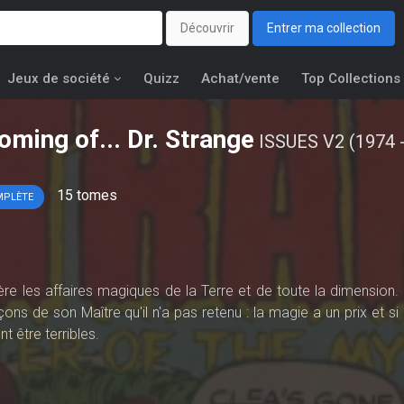
Découvrir
Entrer ma collection
Jeux de société
Quizz
Achat/vente
Top Collections
oming of... Dr. Strange
ISSUES V2 (1974 
15
tomes
MPLÈTE
ère les affaires magiques de la Terre et de toute la dimension. 
eçons de son Maître qu'il n'a pas retenu : la magie a un prix et si
 être terribles.