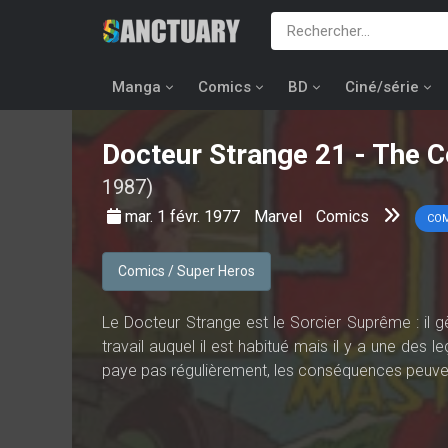
Manga
Comics
BD
Ciné/série
Docteur Strange
21 - The C
1987)
mar. 1 févr. 1977
Marvel
Comics
CO
Comics / Super Heros
Le Docteur Strange est le Sorcier Suprême : il g
travail auquel il est habitué mais il y a une des l
paye pas régulièrement, les conséquences peuvent