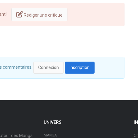
ant !
Rédiger une critique
 des commentaires.
Connexion
Inscription
UNIVERS
I
autour des Manga,
MANGA
Cr