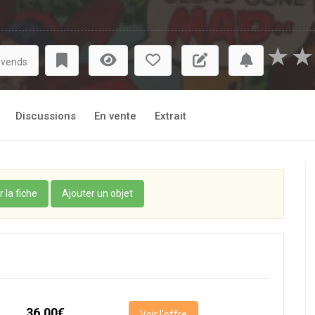
★
★
 vends
Discussions
En vente
Extrait
r la fiche
Ajouter un objet
36,00€
Voir l'offre