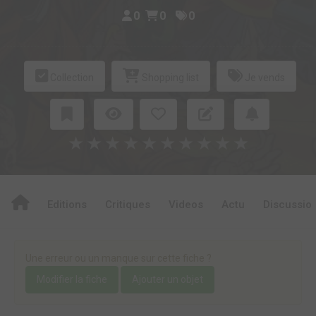
0
0
0
Collection
Shopping list
Je vends
★
★
★
★
★
★
★
★
★
★
Editions
Critiques
Videos
Actu
Discussio
Une erreur ou un manque sur cette fiche ?
Modifier la fiche
Ajouter un objet