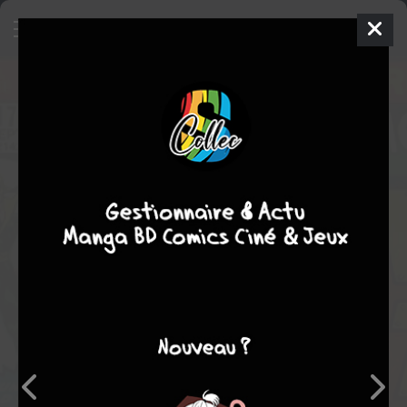
Marvel Premiere
17 - Citadel On
The Edge Of Vengance!
ISSUES
(1972 - 1981)
dim. 1 sept. 1974
Marvel
Comics
61
tomes
COMPLÈTE
Comics / Super Heros
Collectif