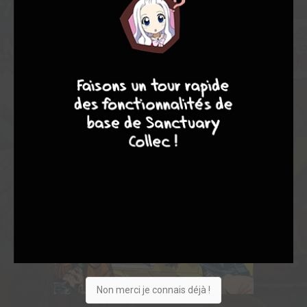
8
7
8
7
Non merci je connais déjà !