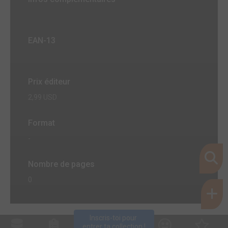
EAN-13
Prix éditeur
2,99 USD
Format
-
Nombre de pages
0
Inscris-toi pour 
entrer ta collection !