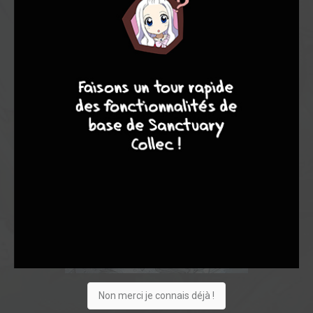
4
7
8
7
Non merci je connais déjà !
4
0
0