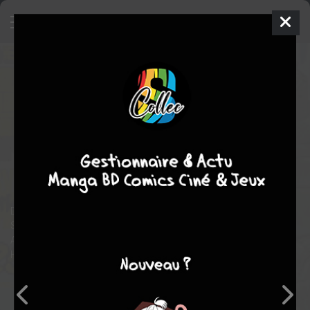
The Incredible Hulk
25 - Always
on My Mind
ISSUES V2 (2000 - 2007)
dim. 1 avril 2001
Marvel
Comics
Carlos
PACHECO
Phillip kennedy JOHNSON
22
tomes
COMPLÈTE
Comics / Super Heros
De retour sur Terre, Bruce Banner est de nouveau en cavale.
Sauf que cette fois, le bon docteur fuit le monstre qui l’habite…
Après avoir été emprisonné et torturé par son hôte, l’incroyable
Hulk veut prendre sa revanche et l’évincer définitivement.