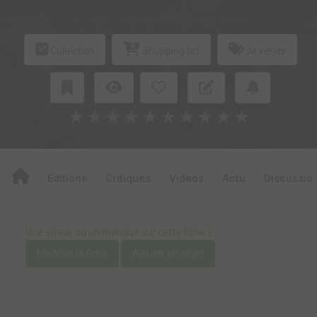
Collection
Shopping list
Je vends
★
★
★
★
★
★
★
★
★
★
Editions
Critiques
Videos
Actu
Discussio
Une erreur ou un manque sur cette fiche ?
Modifier la fiche
Ajouter un objet