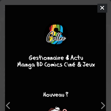
Aquaman
6 - Many Rivers to
Cross
ISSUES V6 (2003 - 2006)
mar. 1 juil. 2003
DC Comics
Comics
55
tomes
COMPLÈTE
Comics / Super Heros
Après des années à régner sur le royaume d’Atlantide, Arthur, dit
Aquaman, décide de revenir au monde de la surface avec son
épouse, Mera. Mais le retour à la « vie civile » ne se fera pas
sans peine, entre la méfiance des autorités à son égard, et les
attaques de créatures cannibales issues des profondeurs de
l’océan !