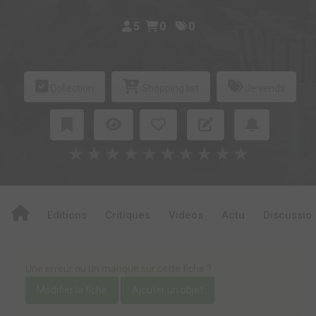
5
0
0
Collection
Shopping list
Je vends
★
★
★
★
★
★
★
★
★
★
Editions
Critiques
Videos
Actu
Discussio
Une erreur ou un manque sur cette fiche ?
Modifier la fiche
Ajouter un objet