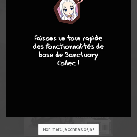
9
8
9
8
Non merci je connais déjà !