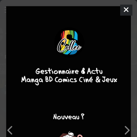
Justice League
19 - 19 - cover #1
ISSUES V2 - NEW 52 (2011 - 2016)
mer. 17 avril 2013
DC Comics
Comics
Joe
PRADO
Geoff JOHNS
57
tomes
COMPLÈTE
Comics / Super Heros
• Who is the one person dangerous enough to use Kryptonite
against Superman?