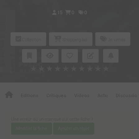
15
0
0
Collection
Shopping list
Je vends
★
★
★
★
★
★
★
★
★
★
Editions
Critiques
Videos
Actu
Discussio
Une erreur ou un manque sur cette fiche ?
Modifier la fiche
Ajouter un objet