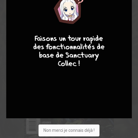
9
8
9
8
Non merci je connais déjà !