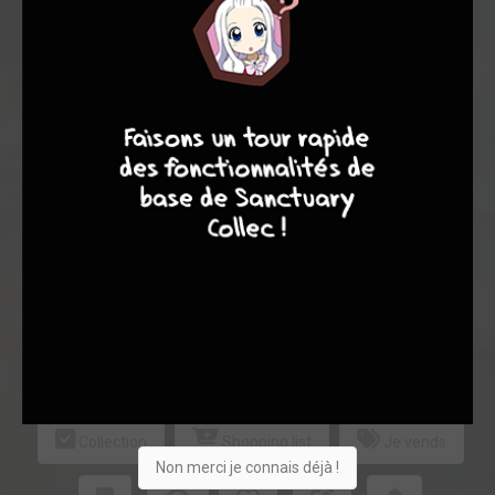
7
8
8
10
Acheter
70
2
0
Collection
Shopping list
Je vends
Non merci je connais déjà !