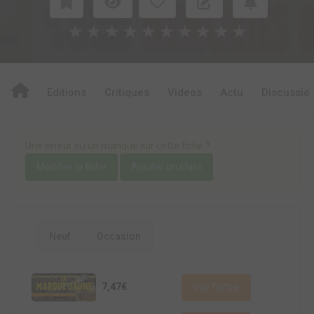
★
★
★
★
★
★
★
★
★
★
Editions
Critiques
Videos
Actu
Discussio
Une erreur ou un manque sur cette fiche ?
Modifier la fiche
Ajouter un objet
Neuf
Occasion
7,47€
Voir l'offre