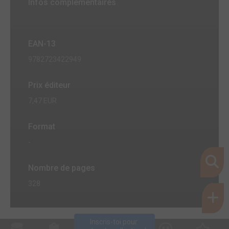
Infos complémentaires
EAN-13
9782723422949
Prix éditeur
7,47 EUR
Format
-
Nombre de pages
328
Inscris-toi pour 