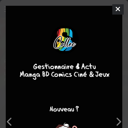
Kameha
10
DOUBLE
ven. 1 mars 1996
glénat manga
Magazine de
prépublication
Inconnue
COLLECTIF
COLLECTIF
Recueil du Magazine de prépublication des mangas publiés
chez Glénat.
Le Magazine aura existé le temps de 32 numéros repris en 16
reliures de 2 N° chacun.