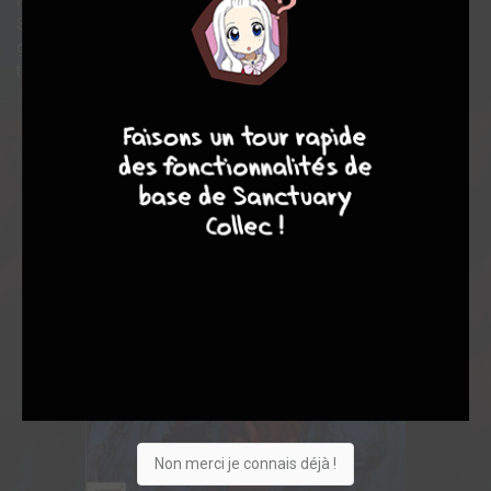
New York amère, et au-delà. Il veut réclamer des réponses au
Seigneur tout puissant, mais celles-ci devront être durement
gagnées... car le Ciel a envoyé quelque chose d'effroyable à ses
trousses.
10
4
7
8
Non merci je connais déjà !