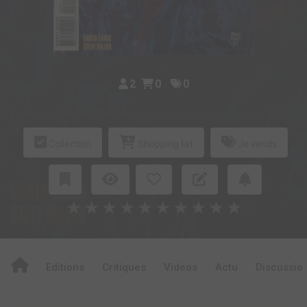
2
0
0
Collection
Shopping list
Je vends
★
★
★
★
★
★
★
★
★
★
Editions
Critiques
Videos
Actu
Discussio