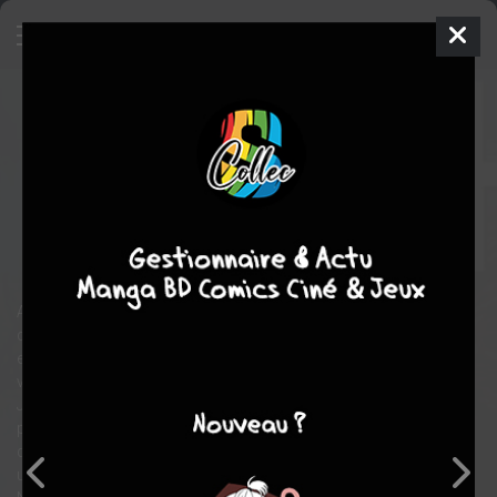
Preacher
3 - And the Horse You
Rode In On
ISSUES
jeu. 1 juin 1995
Vertigo
Comics
Steve
DILLON
Garth ENNIS
9
tomes
COMPLÈTE
Humour noir
thriller
A première vue, le révérend Jesse Custer n'a rien de spécial :
c'est le pasteur d'une petite ville qui perd lentement ses ouailles
et sa foi. Mais il va avoir la preuve irréfutable que Dieu existe
vraiment... et qu'Il est un sacré salopard. En un instant, la vie de
Jesse bascule à jamais... et il n'aura de cesse de comprendre
pourquoi. Accompagné de Tulip, une ex à la gâchette facile, et
de Cassidy, un vampire irlandais, le révérend Custer entreprend
un voyage qui l'emmènera des tréfonds du Texas jusqu'à une