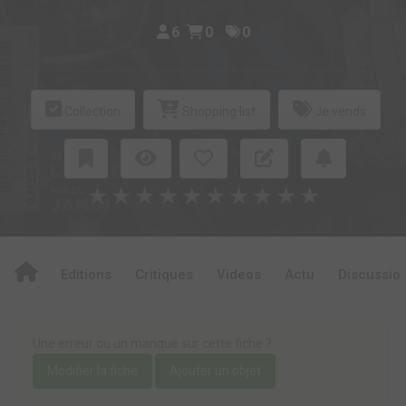
6
0
0
Collection
Shopping list
Je vends
★
★
★
★
★
★
★
★
★
★
Editions
Critiques
Videos
Actu
Discussio
Une erreur ou un manque sur cette fiche ?
Modifier la fiche
Ajouter un objet