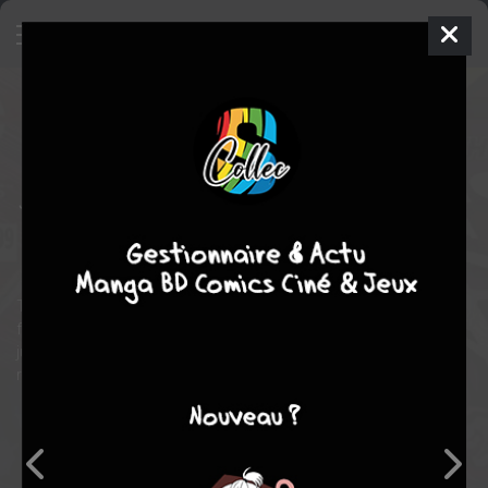
Justice League Dark
23
ISSUES V1
(2011 - 2015) - REBOOT 2011
mer. 21 août 2013
DC Comics
Comics
Mikel
JANIN
Jeff LEMIRE
43
tomes
COMPLÈTE
Comics / Super Heros
TRINITY WAR CHAPTER 5! The Justice Leagues continues to
fracture as the murder of a hero is solved—and the line between
justice and vengeance blurs as they head off to find those
responsible!