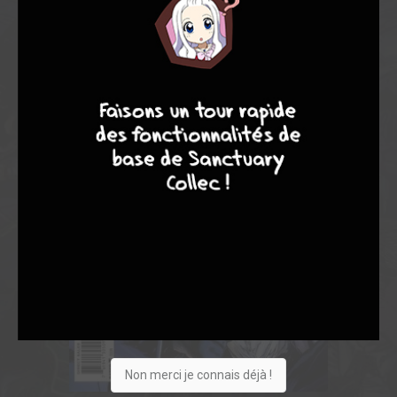
9
8
9
8
Non merci je connais déjà !