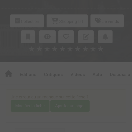
Collection
Shopping list
Je vends
★
★
★
★
★
★
★
★
★
★
Editions
Critiques
Videos
Actu
Discussio
Une erreur ou un manque sur cette fiche ?
Modifier la fiche
Ajouter un objet