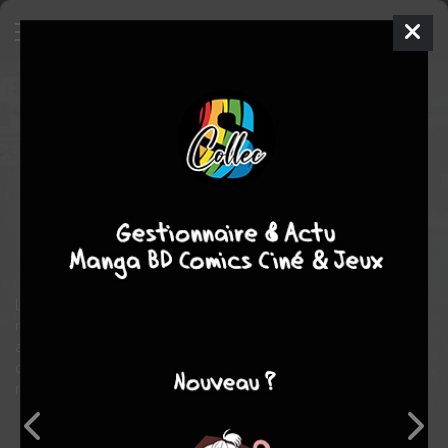
Docteur Strange
4 - Strange Part
4
ISSUES V5 (2004 - 2005)
mar. 1 févr. 2005
Marvel
Comics
Brandon
PETERSON
Joe michaël STRACZYNSKI
15
tomes
COMPLÈTE
Comics / Super Heros
Le Docteur Strange est le Sorcier Suprême : il gère les affaires
magiques de la Terre et de toute la dimension. C'est un travail
auquel il est habitué mais il y a une des leçons de son Maître
qu'il n'a pas retenu : la magie a un prix et si on ne le paye pas
régulièrement, les conséquences peuvent être terribles.