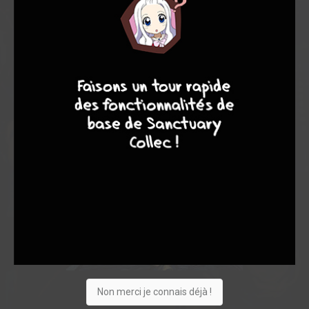
9
8
9
8
Non merci je connais déjà !
5
0
0