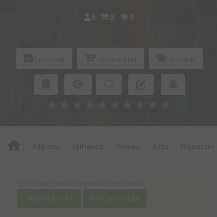
5
0
0
Collection
Shopping list
Je vends
★
★
★
★
★
★
★
★
★
★
Editions
Critiques
Videos
Actu
Discussio
Une erreur ou un manque sur cette fiche ?
Modifier la fiche
Ajouter un objet