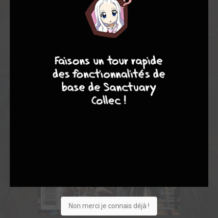
9
8
9
8
Non merci je connais déjà !