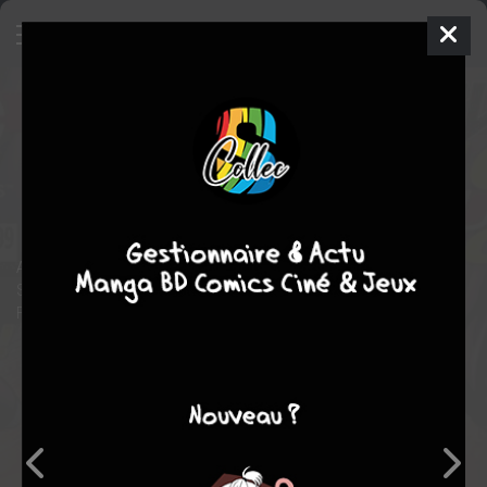
Justice League Of America
12
ISSUES V4 (2013 - 2014)
mer. 12 févr. 2014
DC Comics
Comics
Eddy
BARROWS
Matt KINDT
261
COMPLÈTE
tomes
A devastating battle against Despero begins as Manhunter and
Stargirl arrive in San Francisco to save Stargirl’s family from
Firestorm’s fallout!