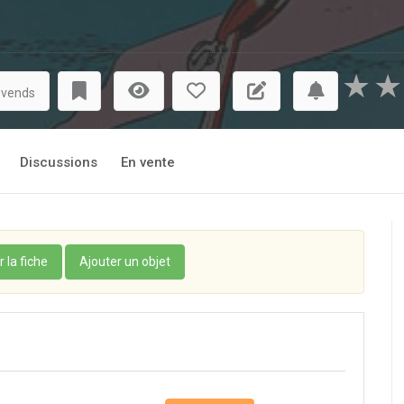
★
★
 vends
Discussions
En vente
r la fiche
Ajouter un objet