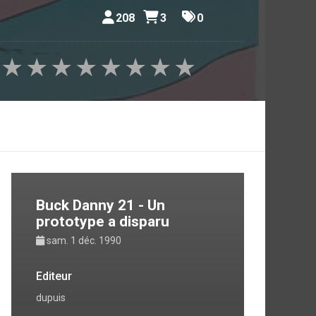
208
3
0
★
★
★
★
★
★
★
★
Buck Danny 21 - Un
prototype a disparu
sam. 1 déc. 1990
Editeur
dupuis