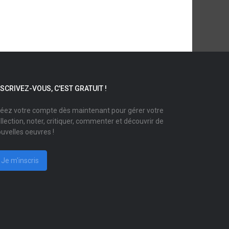
NSCRIVEZ-VOUS, C'EST GRATUIT !
éez votre compte dès maintenant pour gérer votre
llection, noter, critiquer, commenter et découvrir de
uvelles oeuvres !
Je m'inscris