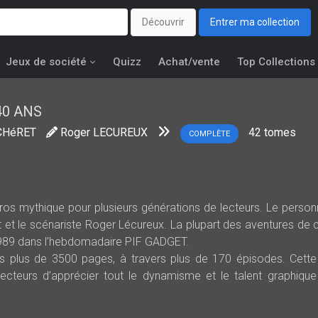
Découvrir
Entrer ma collection
Jeux de société
Quizz
Achat/vente
Top Collections
40 ANS
CHéRET
Roger LECUREUX
42
tomes
COMPLÈTE
os mythique pour plusieurs générations de lecteurs. Le perso
 et le scénariste Roger Lécureux. La plupart des aventures de 
 1989 dans l’hebdomadaire PIF GADGET.
es plus de 3500 pages, à travers plus de 170 épisodes. Cette
lecteurs d’apprécier tout le dynamisme et le talent graphiqu