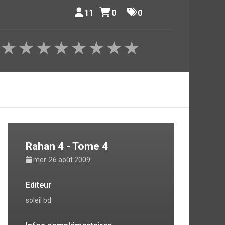
11
0
0
★
★
★
★
★
★
★
★
Rahan 4 - Tome 4
mer. 26 août 2009
Editeur
soleil bd