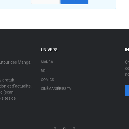
UNIVERS
I
autour des Manga,
MANGA
Cr
co
BD
no
 gratuit.
COMICS
on et d'actualité.
CINÉMA/SÉRIES TV
ad (scan
 sites de