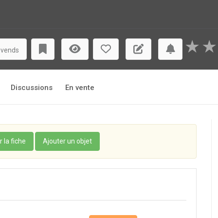
★
★
 vends
Discussions
En vente
r la fiche
Ajouter un objet