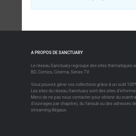
A PROPOS DE SANCTUARY
Le réseau Sanctuary regroupe des sites thématiques 
BD, Comics, Cinéma, Séries TV.
Vous pouvez gérer vos collections grâce à un outil 100%
Les sites du réseau Sanctuary sont des sites d'informati
Merci de ne pas nous contacter pour obtenir du scantr
d'ouvrages par chapitre), du fansub ou des adresses de
streaming illégaux.