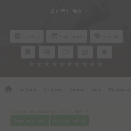
9
1
0
Collection
Shopping list
Je vends
★
★
★
★
★
★
★
★
★
★
Editions
Critiques
Videos
Actu
Discussio
Une erreur ou un manque sur cette fiche ?
Modifier la fiche
Ajouter un objet