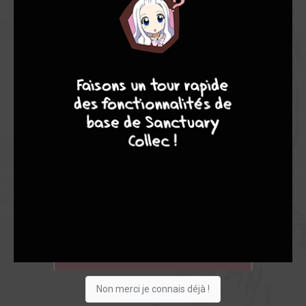
4
7
8
7
Non merci je connais déjà !
Acheter