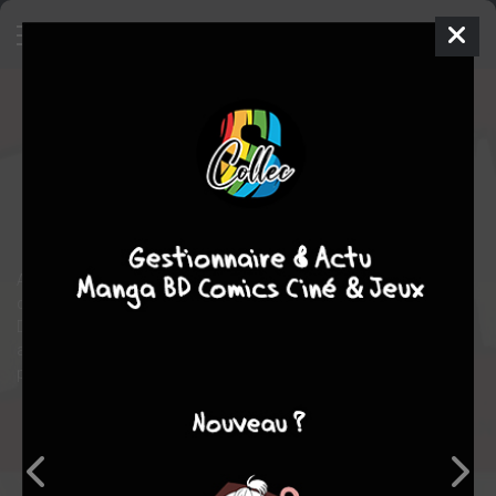
Rahan
7 - Rahan 07
INTÉGRALE NB
mer. 24 oct. 2012
soleil bd
BD
André CHéRET
Roger LECUREUX
42
tomes
COMPLÈTE
aventure
André Chéret a ouvert ses archives afin de pouvoir poursuivre
cette intégrale de Rahan en noir et blanc.
Découvrez donc les versions inédites des plus grandes
aventures de Rahan, directement tirée des originaux de Chéret et
présentées dans leur ordre chronologique de réalisation !