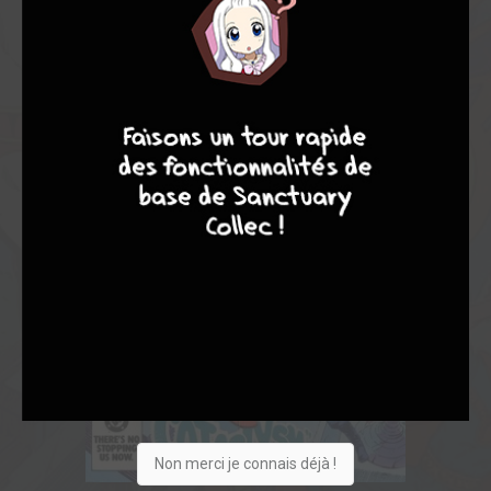
9
8
9
8
Non merci je connais déjà !