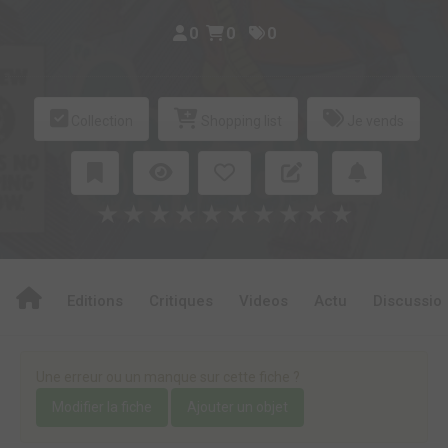
0
0
0
Collection
Shopping list
Je vends
★
★
★
★
★
★
★
★
★
★
Editions
Critiques
Videos
Actu
Discussio
Une erreur ou un manque sur cette fiche ?
Modifier la fiche
Ajouter un objet