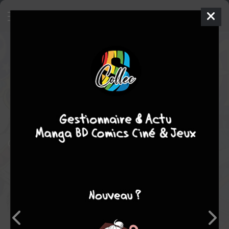
Arion
24 - Cataclysm!
ISSUES V1
(1982 - 1985)
lun. 1 oct. 1984
DC Comics
Comics
35
tomes
COMPLÈTE
Comics / Super Heros
Contient les n° 3 et 4 de la série Arion.