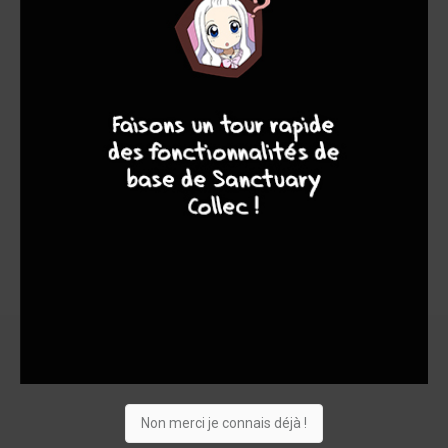
8
8
10
4
Non merci je connais déjà !