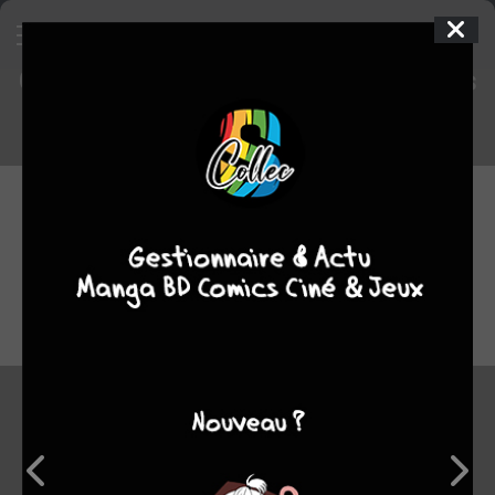
Contenu réservé aux plus de 18 ans
10 count
2
SIMPLE
mar. 30 sept. 2014
Shinshokan
Manga
Yaoi
Rihito TAKARAI
Rihito TAKARAI
COMPLÈTE
6
tomes
La page que vous tentez d'afficher fait référence à un
contenu réservé aux plus de 18 ans. Si vous avez plus de
18 ans, cliquez sur OUI, sinon, cliquez sur NON.
romance
Shirotani est un jeune homme brillant atteint de mysophobie (
OUI
NON
peur d’être contaminé par des microbes). Quand le chef
d’entreprise pour lequel il travaille est victime d’un accident, il
rencontre Kurose, un jeune homme qui lui conseille de se faire
soigner et lui laisse la carte d’une clinique psychiatrique. Le
lendemain, Shirotani se rend à la clinique et comprend que
Kurose est un des psychiatres qui y travaille. Les deux noueront
alors une relation qui dépassera bientôt le cadre médecin-
patient...