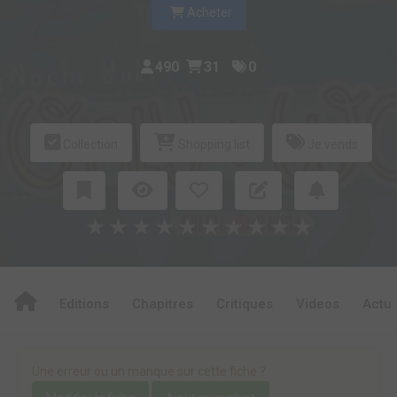
Acheter
490
31
0
Collection
Shopping list
Je vends
★
★
★
★
★
★
★
★
★
★
Editions
Chapitres
Critiques
Videos
Actu
Une erreur ou un manque sur cette fiche ?