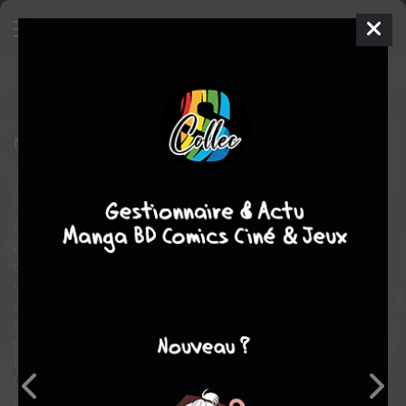
I'm the only wolf
4
SIMPLE
mer. 5 nov. 2014
soleil manga
Manga
Shojo
Nachi YûKI
Nachi YûKI
5
tomes
COMPLÈTE
Tranche de vie
romance
Rina, jeune lycéenne effarouchée, déteste les garçons et ne voit
en eux que des bêtes sauvages assoiffées de sexe. Elle attend
désespérément le prince chaste quand est transféré dans sa
classe Jin, un jeune homme sachant à peine écrire et
s’exprimant assez curieusement. Cependant, il possède un
atout majeur : il ignore tout des choses liées au sexe ! Et pour
cause, il a été élevé… par des loups !
Rina parviendra-t-elle à le débarrasser de son instinct animal ?
Une romance débute alors pour la jeune fille avec le plus bestial
des lycéens !!!