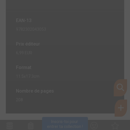
EAN-13
9782302043053
Prix éditeur
6,99 EUR
Format
11.5x17.3cm
Nombre de pages
208
Inscris-toi pour 
entrer ta collection !