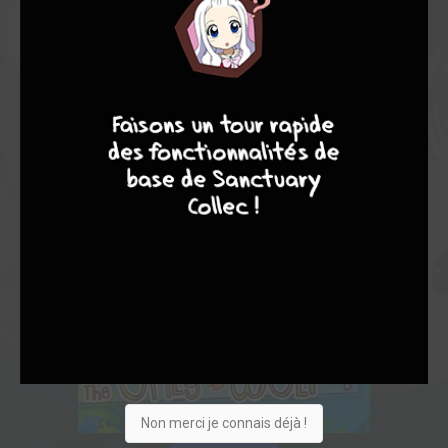
4
7
8
7
Non merci je connais déjà !