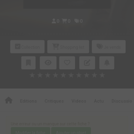
0
0
0
Collection
Shopping list
Je vends
★
★
★
★
★
★
★
★
★
★
Editions
Critiques
Videos
Actu
Discussio
Une erreur ou un manque sur cette fiche ?
Modifier la fiche
Ajouter un objet