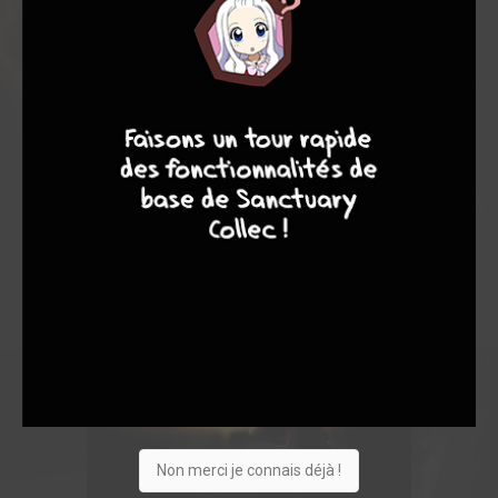
9
8
9
8
Non merci je connais déjà !