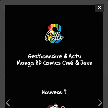
The Flash - Season zero
5
ISSUES
mer. 4 févr. 2015
DC Comics
Comics
Marcus
TO
Andrew KREISBERG
12
COMPLÈTE
tomes
Comics / Super Heros
What’s a day in the life of the Fastest Man Alive like? Find out
from the point of view of none other than Arrow’s Felicity
Smoak!