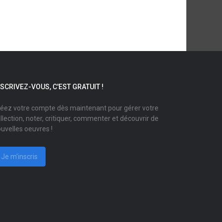
NSCRIVEZ-VOUS, C'EST GRATUIT !
éez votre compte dès maintenant pour gérer votre
llection, noter, critiquer, commenter et découvrir de
uvelles oeuvres !
Je m'inscris