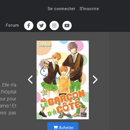
Se connecter
S'inscrire
Forum
 Elle n’a
l’hôpital
eur pour
amis ! Et
ures pas
Acheter