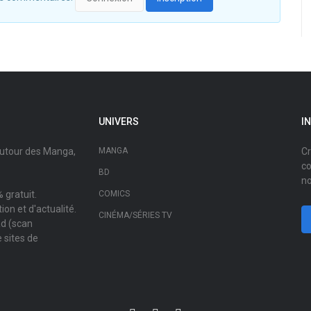
UNIVERS
I
autour des Manga,
MANGA
Cr
co
BD
no
 gratuit.
COMICS
on et d'actualité.
CINÉMA/SÉRIES TV
ad (scan
 sites de