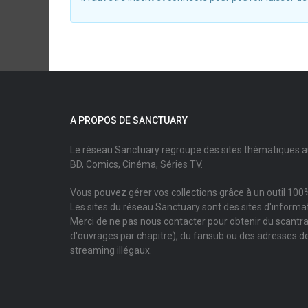
A PROPOS DE SANCTUARY
Le réseau Sanctuary regroupe des sites thématiques 
BD, Comics, Cinéma, Séries TV.
Vous pouvez gérer vos collections grâce à un outil 100%
Les sites du réseau Sanctuary sont des sites d'informati
Merci de ne pas nous contacter pour obtenir du scantr
d'ouvrages par chapitre), du fansub ou des adresses de
streaming illégaux.