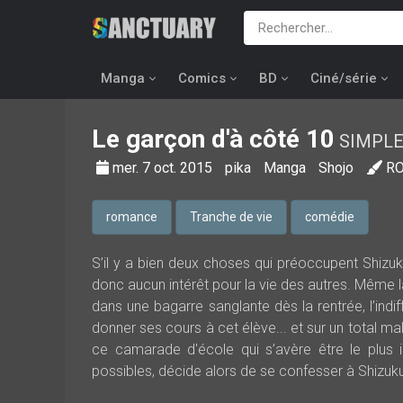
Manga
Comics
BD
Ciné/série
Le garçon d'à côté
10
SIMPL
mer. 7 oct. 2015
pika
Manga
Shojo
RO
romance
Tranche de vie
comédie
S’il y a bien deux choses qui préoccupent Shizuku
donc aucun intérêt pour la vie des autres. Même l
dans une bagarre sanglante dès la rentrée, l’indi
donner ses cours à cet élève... et sur un total ma
ce camarade d'école qui s’avère être le plus 
possibles, décide alors de se confesser à Shizuku