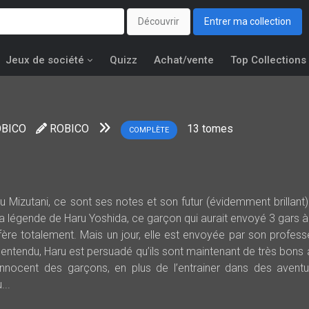
Découvrir
Entrer ma collection
Jeux de société
Quizz
Achat/vente
Top Collections
E
BICO
ROBICO
13
tomes
COMPLÈTE
 Mizutani, ce sont ses notes et son futur (évidemment brillant).
a légende de Haru Yoshida, ce garçon qui aurait envoyé 3 gars à 
ffère totalement. Mais un jour, elle est envoyée par son profess
lentendu, Haru est persuadé qu’ils sont maintenant de très bons 
innocent des garçons, en plus de l’entrainer dans des avent
...