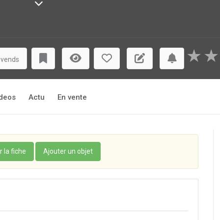
★
★
 vends
deos
Actu
En vente
r la fiche
Ajouter un objet