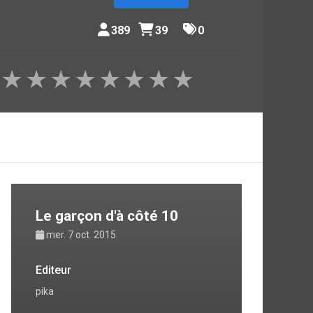
389
39
0
★
★
★
★
★
★
★
★
Le garçon d'à côté 10
mer. 7 oct. 2015
Editeur
pika