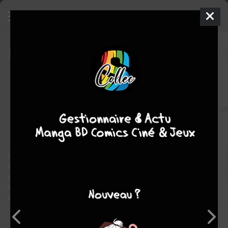
Rai
9 - The Orphan Part 1
ISSUES V2
(2014 - 2016)
sam. 1 août 2015
Valiant Comics
Comics
Clayton CRAIN
Matt KINDT
16
COMPLÈTE
tomes
SF
L'univers Valiant vous présente une nouvelle série ! En l'an 4001,
le Japon est devenu un écosystème en orbite autour de la Terre
et un champion solitaire y fait respecter la loi : Rai. Mais
lorsqu'un meurtre se produit, le premier en deux mille ans, ce
mystérieux héros va découvrir la face cachée de ce monde.