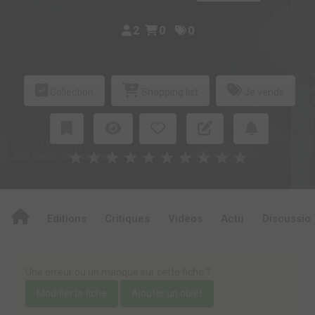
2
0
0
Collection
Shopping list
Je vends
★
★
★
★
★
★
★
★
★
★
Editions
Critiques
Videos
Actu
Discussio
Une erreur ou un manque sur cette fiche ?
Modifier la fiche
Ajouter un objet