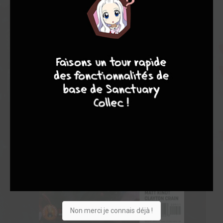
9
7
6
6
Non merci je connais déjà !