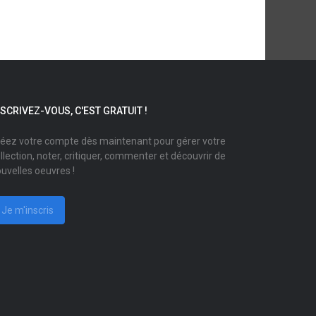
NSCRIVEZ-VOUS, C'EST GRATUIT !
éez votre compte dès maintenant pour gérer votre
llection, noter, critiquer, commenter et découvrir de
uvelles oeuvres !
Je m'inscris