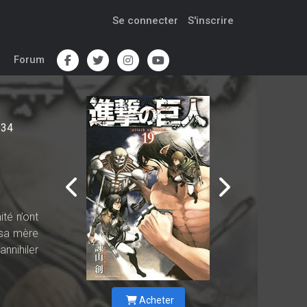
Se connecter
S'inscrire
Forum
34
té n’ont
 sa mère
annihiler
Acheter