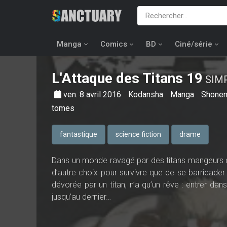
Manga
Comics
BD
Ciné/série
L'Attaque des Titans
19
SIM
ven. 8 avril 2016
Kodansha
Manga
Shone
tomes
fantastique
science fiction
drame
Dans un monde ravagé par des titans mangeurs d’h
d’autre choix pour survivre que de se barricader
dévorée par un titan, n’a qu’un rêve : entrer dans 
jusqu’au dernier…