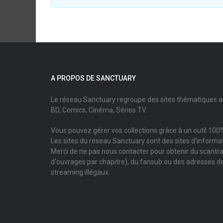
A PROPOS DE SANCTUARY
Le réseau Sanctuary regroupe des sites thématiques 
BD, Comics, Cinéma, Séries TV.
Vous pouvez gérer vos collections grâce à un outil 100%
Les sites du réseau Sanctuary sont des sites d'informati
Merci de ne pas nous contacter pour obtenir du scantr
d'ouvrages par chapitre), du fansub ou des adresses de
streaming illégaux.