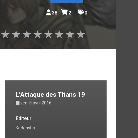
38
2
0
★
★
★
★
★
★
★
★
L'Attaque des Titans 19
ven. 8 avril 2016
Editeur
Kodansha