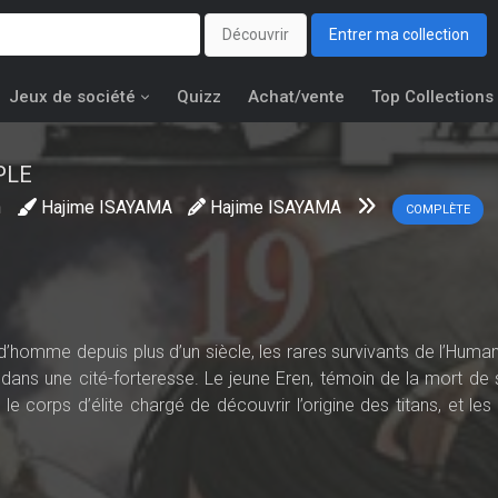
Découvrir
Entrer ma collection
Jeux de société
Quizz
Achat/vente
Top Collections
PLE
n
Hajime ISAYAMA
Hajime ISAYAMA
COMPLÈTE
omme depuis plus d’un siècle, les rares survivants de l’Humani
 dans une cité-forteresse. Le jeune Eren, témoin de la mort de
le corps d’élite chargé de découvrir l’origine des titans, et les 