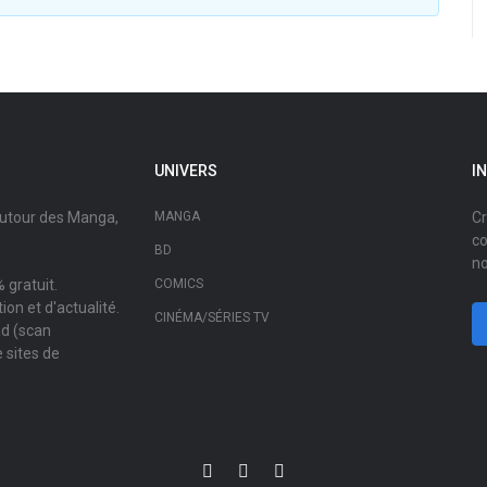
UNIVERS
I
autour des Manga,
MANGA
Cr
co
BD
no
 gratuit.
COMICS
on et d'actualité.
CINÉMA/SÉRIES TV
ad (scan
 sites de