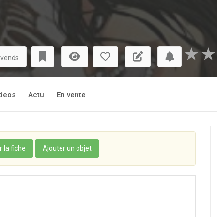
★
★
 vends
deos
Actu
En vente
r la fiche
Ajouter un objet