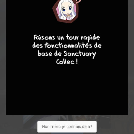
9
8
9
8
Non merci je connais déjà !