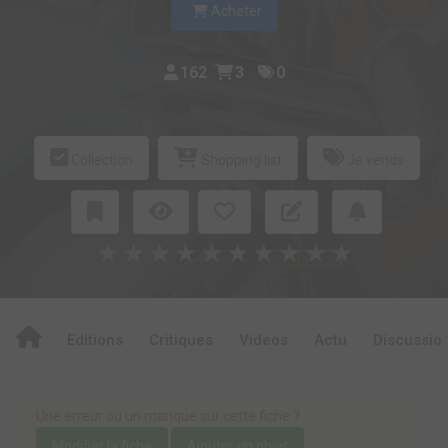
Acheter
162
3
0
Collection
Shopping list
Je vends
★
★
★
★
★
★
★
★
★
★
Editions
Critiques
Videos
Actu
Discussio
Une erreur ou un manque sur cette fiche ?
Modifier la fiche
Ajouter un objet