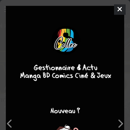
Star Wars
2
TPB HARDCOVER - 100%
STAR WARS - ISSUES V4
mer. 4 mai 2016
Panini Comics
Comics
Simone BIANCHI
Jason AARON
COMPLÈTE
4
tomes
Cyberpunk
science fiction
Après avoir découvert le journal d'Obi-Wan Kenobi, Luke
Skywalker part sur Nar Shadaa pour tenter de devenir un Jedi.
Pendant ce temps, Han Solo et la princesse Leia sont en
mission. Une mission au cours de laquelle le contrebandier
tombe sur une femme de son passé…