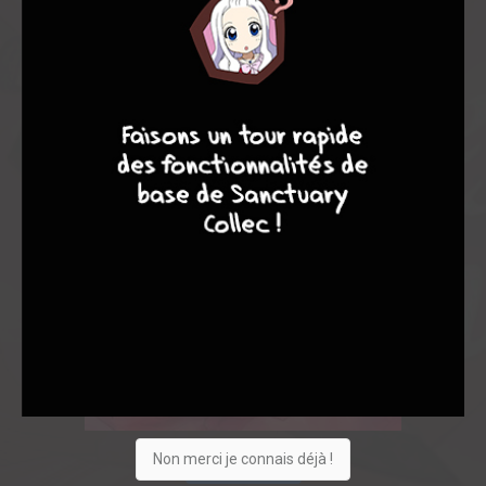
9
8
9
8
Non merci je connais déjà !
Acheter