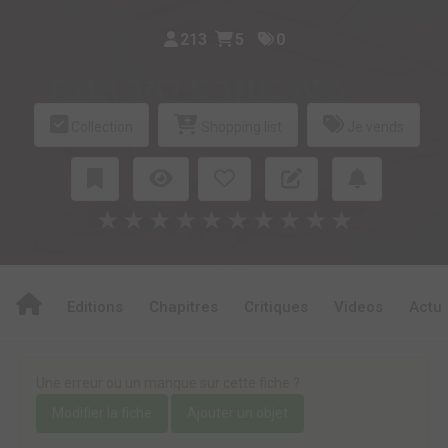
213
5
0
Collection
Shopping list
Je vends
★
★
★
★
★
★
★
★
★
★
Editions
Chapitres
Critiques
Videos
Actu
Une erreur ou un manque sur cette fiche ?
Modifier la fiche
Ajouter un objet