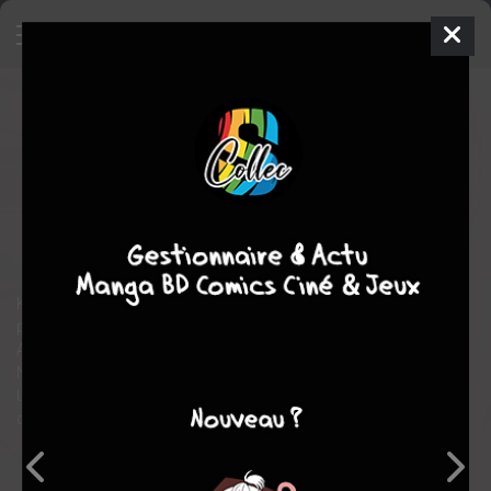
Le Chef de Nobunaga
13
SIMPLE
jeu. 1 déc. 2016
Komikku Editions
Manga
Seinen
Takurô KAJIKAWA
Mitsuru NISHIMURA
37
tomes
COMPLÈTE
historique
Samurai
Gastronomie
Ken est un cuisinier de notre siècle. Mais un jour, il se réveille en
pleine époque Sengoku, l'ère des pays en guerre.
Ayant entendu parler de ce cuisinier de talent vivant à Kyôto,
Nobunaga décide d'en faire de force son cuisinier personnel...
Une incroyable histoire mêlant guerres sur une très légère trame
de fond gastronomique !