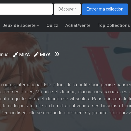
Découvrir
Entrer ma collection
Jeux de société
Quizz
Achat/vente
Top Collections
nnue
MIYA
MIYA
merce international. Elle a tout de la petite bourgeoise parisie
seules ses amies, Mathilde et Jeanne, d'anciennes camarades d
nt dû quitter Paris et depuis elle vit seule à Paris dans un stu
é la rattrape vite, elle a du mal à subvenir à ses besoins et c
 Démoralisée, elle se demande comment s'y prendre pour surviv