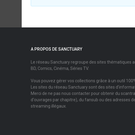
A PROPOS DE SANCTUARY
Le réseau Sanctuary regroupe des sites thématiques 
BD, Comics, Cinéma, Séries TV.
Vous pouvez gérer vos collections grâce à un outil 100%
Les sites du réseau Sanctuary sont des sites d'informati
Merci de ne pas nous contacter pour obtenir du scantr
d'ouvrages par chapitre), du fansub ou des adresses de
streaming illégaux.