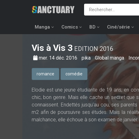
Manga
Comics
BD
Ciné/série
Vis à Vis
3
EDITION 2016
mer. 14 déc. 2016
pika
Global manga
Inco
romance
comédie
Elodie est une jeune étudiante de 19 ans, en com
chic, bon genre. Mais elle cache un secret que 
connaissent. Endettés jusqu'au cou, ses parents o
m2 afin de poursuivre ses études. Mais la réalit
malchance, elle échoue à son examen de janvier.