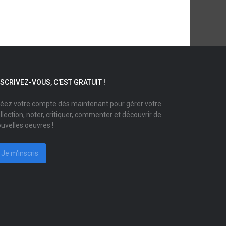
NSCRIVEZ-VOUS, C'EST GRATUIT !
éez votre compte dès maintenant pour gérer votre
llection, noter, critiquer, commenter et découvrir de
uvelles oeuvres !
Je m'inscris