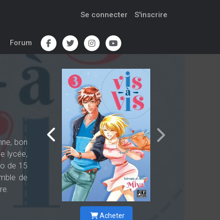
Se connecter
S'inscrire
Forum
nne, bon
e lycée,
dio de 15
omble de
re.
Acheter