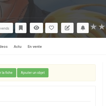
★
★
 vends
deos
Actu
En vente
r la fiche
Ajouter un objet