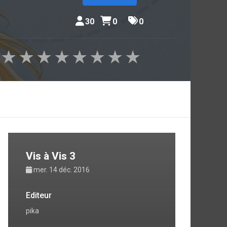
30
0
0
★
★
★
★
★
★
★
★
Vis à Vis 3
mer. 14 déc. 2016
Editeur
pika