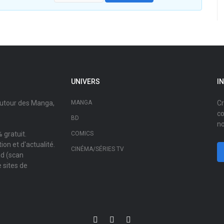
UNIVERS
I
autour des Manga,
MANGA
Cr
co
BD
no
 gratuit.
COMICS
on et d'actualité.
CINÉMA/SÉRIES TV
ad (scan
 sites de