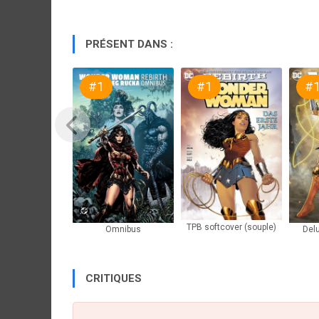
PRÉSENT DANS :
#1
#1
#
TPB softcover (souple)
Omnibus
Delu
CRITIQUES