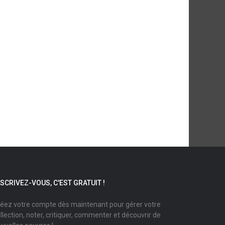
NSCRIVEZ-VOUS, C'EST GRATUIT !
éez votre compte dès maintenant pour gérer votre
llection, noter, critiquer, commenter et découvrir de