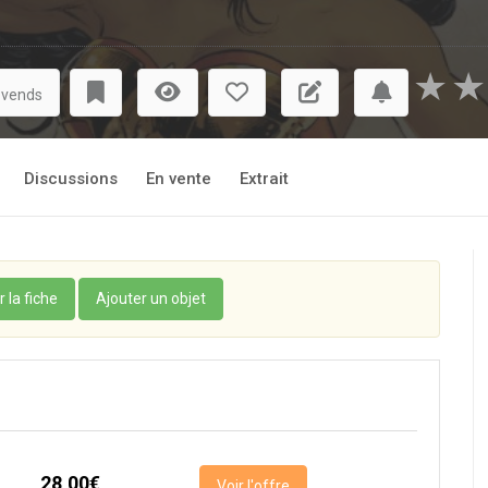
★
★
 vends
Discussions
En vente
Extrait
r la fiche
Ajouter un objet
28,00€
Voir l'offre