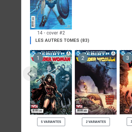
14 - cover #2
LES AUTRES TOMES (83)
1
2
3
5 VARIANTES
2 VARIANTES