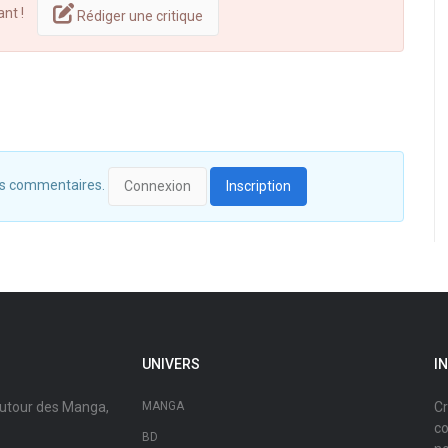
ant !
Rédiger une critique
 des commentaires.
Connexion
Inscription
UNIVERS
I
autour des Manga,
MANGA
Cr
co
BD