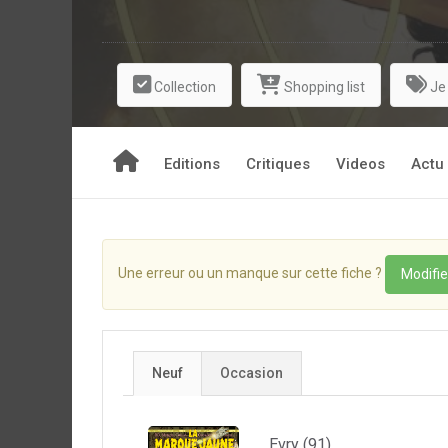
Collection
Shopping list
Je
Editions
Critiques
Videos
Actu
Une erreur ou un manque sur cette fiche ?
Modifie
Neuf
Occasion
Evry (91)