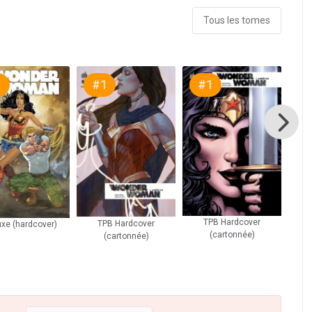
Tous les tomes
1
#1
#1
#
TPB 
TPB Hardcover
TPB Hardcover
xe (hardcover)
(cartonnée)
(cartonnée)