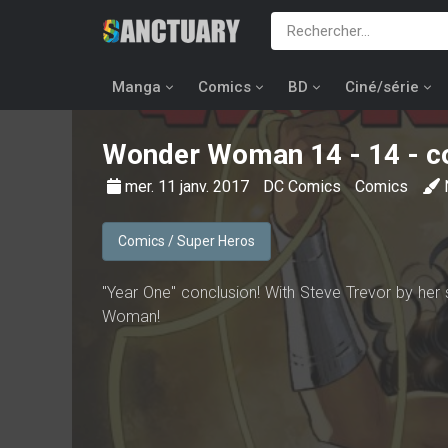
Manga
Comics
BD
Ciné/série
Wonder Woman
14 - 14 - c
mer. 11 janv. 2017
DC Comics
Comics
Comics / Super Heros
"Year One" conclusion! With Steve Trevor by he
Woman!