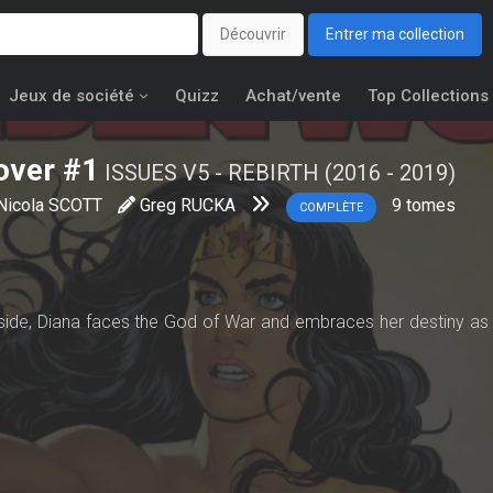
Découvrir
Entrer ma collection
Jeux de société
Quizz
Achat/vente
Top Collections
over #1
ISSUES V5 - REBIRTH (2016 - 2019)
Nicola SCOTT
Greg RUCKA
9
tomes
COMPLÈTE
r side, Diana faces the God of War and embraces her destiny a