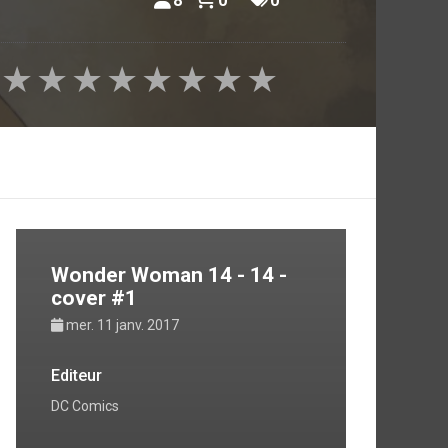
8
0
0
★
★
★
★
★
★
★
★
Wonder Woman 14 - 14 -
cover #1
mer. 11 janv. 2017
Editeur
DC Comics