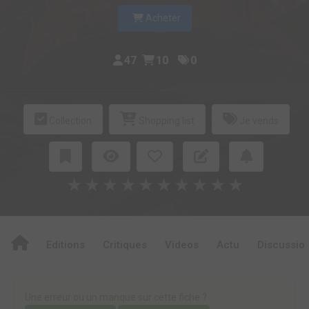
Acheter
47
10
0
Collection
Shopping list
Je vends
★
★
★
★
★
★
★
★
★
★
Editions
Critiques
Videos
Actu
Discussio
Une erreur ou un manque sur cette fiche ?