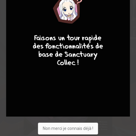
8
10
4
7
Non merci je connais déjà !