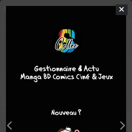
Buffy Contre les Vampires -
Saison 10
5 - Repose en pièces
TPB HARDCOVER (CARTONNÉE)
mer. 15 mars 2017
Panini Comics
Comics
Megan LEVENS
Christos GAGE
COMPLÈTE
30
tomes
action
fantastique
Vampire
Les forces du mal ont mis la main sur un portail
interdimensionnel. Ils vont s'en servir pour affaiblir les héros qui
doivent quant à eux faire face à des choix importants dans leur
vie : Willow doit trouver un emploi, Alex se rapproche du
fantôme d'Anya et Buffy doit faire fonctionner sa relation avec
Spike.