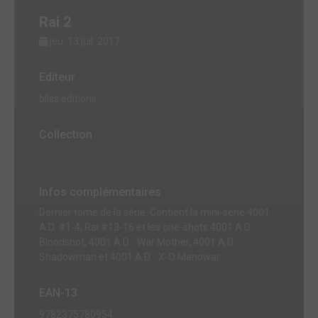
Rai 2
jeu. 13 juil. 2017
Editeur
bliss editions
Collection
Infos complémentaires
Dernier tome de la série. Contient la mini-série 4001
A.D. #1-4, Rai #13-16 et les one-shots 4001 A.D. :
Bloodshot, 4001 A.D. : War Mother, 4001 A.D. :
Shadowman et 4001 A.D. : X-O Manowar.
EAN-13
9782375780954