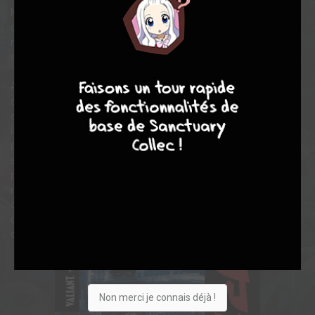
Mille ans dans le futur, Père créé le premier Rai, conçu pour
défendre le Néo-Japon et jurant de le protéger contre toute
menace. Pendant des siècles, chaque nouveau Rai va assurer
seul l’ordre et la justice… et servir Père aveuglément.
9
8
9
8
Aujourd’hui, à l’aube de l’an 4001, le dernier Rai s’apprête à
découvrir la vérité sur ses origines et le sinistre secret au cœur
de l’existence même de Père : Pour que le Néo-Japon prospère,
la Terre doit mourir. Parce qu’il a osé défier son maître pour la
première fois depuis mille ans, le gardien solitaire du Néo-Japon
se voit chassé du domaine qu’il protégeait auparavant. Exilé, Rai
parcourt une Terre ravagée dont il ne sait rien. Il part à la
recherche de héros comme lui, les légendes survivantes de
cette planète brisée. Son objectif : monter une rebellion capable
de faire chuter la civilisation la plus avancée de l’histoire… et son
dirigeant despotique.
Non merci je connais déjà !