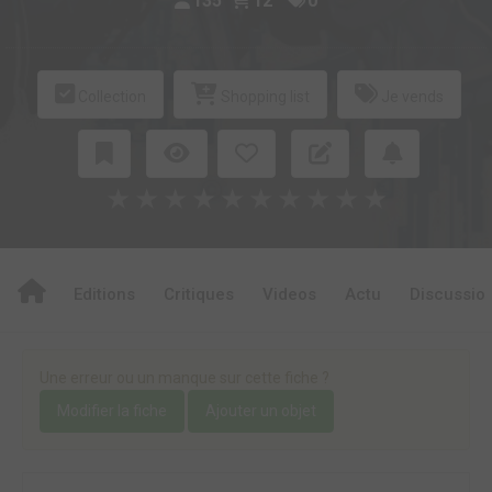
135
12
0
Collection
Shopping list
Je vends
★
★
★
★
★
★
★
★
★
★
Editions
Critiques
Videos
Actu
Discussio
Une erreur ou un manque sur cette fiche ?
Modifier la fiche
Ajouter un objet