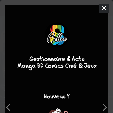
Rai
2
INTÉGRALE
jeu. 13 juil. 2017
bliss editions
Comics
Clayton CRAIN
Matt KINDT
16
COMPLÈTE
tomes
SF
Cent ans dans le futur, Père, l’intelligence artificielle qui dirige le
Japon, devient conscient. Pour protéger ses frontières, il prend
la décision drastique de propulser le Japon dans l’espace, où
son peuple pourra s’épanouir isolé d’une planète surpeuplée et
polluée. Au cours des siècles, orbitant autour d’une Terre de
plus en plus instable, le Néo-Japon devient une société modèle,
basé sur un idéal de paix, de prospérité… et sur le contrôle total
de Père.