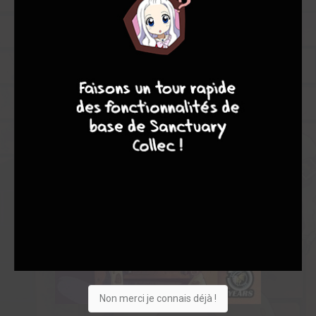
9
8
9
8
Non merci je connais déjà !