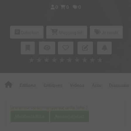
0
0
0
Collection
Shopping list
Je vends
★
★
★
★
★
★
★
★
★
★
Editions
Critiques
Videos
Actu
Discussio
Une erreur ou un manque sur cette fiche ?
Modifier la fiche
Ajouter un objet