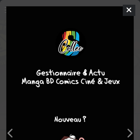
Zombie Tramp
28
ISSUES (2014 -
ONGOING)
mer. 19 oct. 2016
Danger comics
Comics
Marcelo TROM
Dan MENDOZA
45
EN COURS
tomes
gore
action
Humour noir