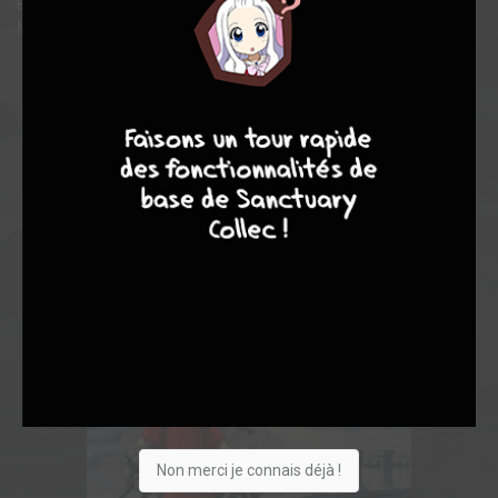
Bruce Wayne tenta de mener de front avec la riche héritière Julie
Madison...
9
8
9
8
Non merci je connais déjà !