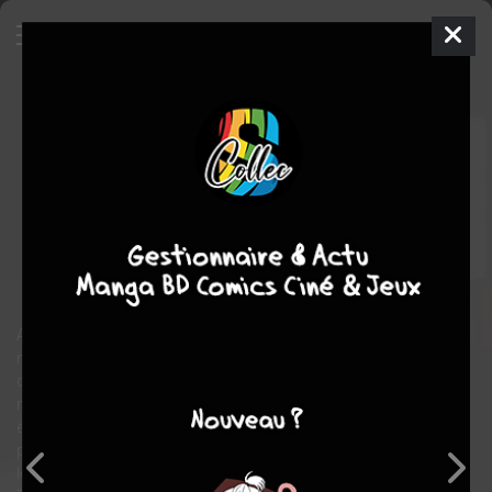
Batman & Les Monstres
TPB
HARDCOVER (CARTONNÉE)
ven. 20 oct. 2017
Urban Comics
Comics
Matt
WAGNER
Matt WAGNER
6
COMPLÈTE
tomes
Comics / Super Heros
Au début de sa carrière, le Chevalier Noir s'opposa aux
manigances du professeur Hugo Strange, un psychiatre doublé
d'un scientifique dément, à la tête d'une armée de monstres
mutants difformes. À cette même époque, Batman devint
également la cible du Moine Fou, une créature de la nuit aux
pouvoirs surhumains. Deux affrontements qui allaient créer la
légende du Chevalier Noir, et entamé la relation de couple que