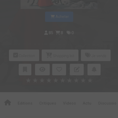
Acheter
85
8
0
Collection
Shopping list
Je vends
★
★
★
★
★
★
★
★
★
★
Editions
Critiques
Videos
Actu
Discussio