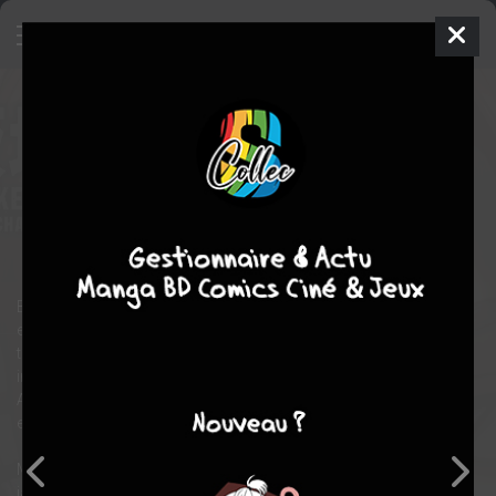
Baki-Dou
18
SIMPLE
jeu. 7 sept. 2017
Akita shoten
Manga
Shonen
Keisuke ITAGAKI
Keisuke ITAGAKI
EN COURS
22
tomes
arts martiaux
Baki s'ennuie. Après la conclusion de l'épique bataille entre père
et fils, il continue de se battre dans les sous-sols, mais il dois
toujours réprimer ses bâillement causés par un ennuie
insupportable.
Aucun stimulus ou danger ne peut lui donner une quelconque
excitation.
Mais aujourd'hui, avec l'implication du premier ministre
japonais, un grand projet de clonage a pour but de cloner