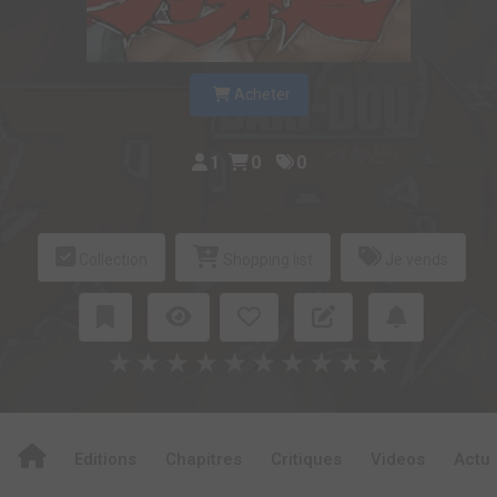
Acheter
1
0
0
Collection
Shopping list
Je vends
★
★
★
★
★
★
★
★
★
★
Editions
Chapitres
Critiques
Videos
Actu