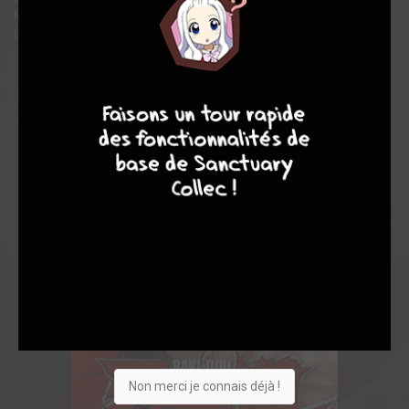
Miyamoto Musashi, l'un des pères des arts martiaux au Japon.
Un autre combat au proportion historique attend Baki.
9
8
9
8
Non merci je connais déjà !