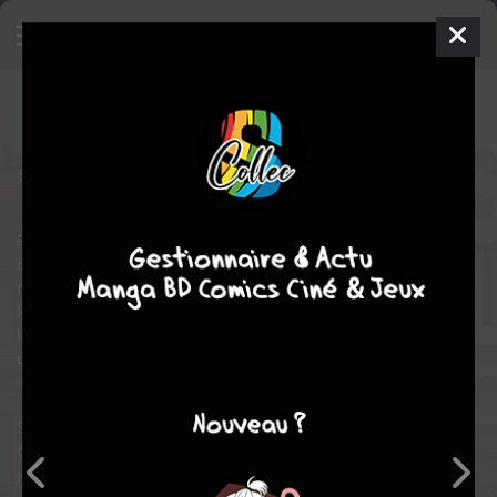
Sous le ciel de Tokyo...
1
SIMPLE
mer. 15 nov. 2017
delcourt / tonkam
Manga
Seinen
Seiho TAKIZAWA
Seiho TAKIZAWA
2
tomes
COMPLÈTE
Fin 1943. Shirakawa, un pilote de chasse ayant combattu dans
diverses régions du monde, rentre enfin à Tokyo. Il vient d’être
muté au Centre d’essais aériens de l’armée impériale. Après une
longue absence, Shirakawa reprend sa vie de famille. Si depuis
les airs, Shirakawa est un mari souhaitant que sa femme mène
une vie tranquille, depuis le sol, son épouse s’inquiète pour lui.
Sous le ciel de Tokyo… raconte le quotidien ordinaire d’un
couple à une époque où la vie et la mort se côtoient chaque
jour.