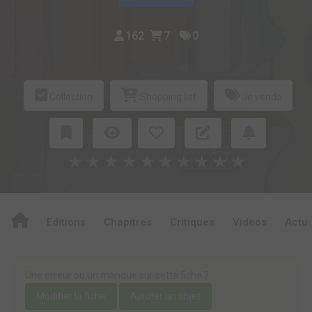
162
7
0
Collection
Shopping list
Je vends
★
★
★
★
★
★
★
★
★
★
Editions
Chapitres
Critiques
Videos
Actu
Une erreur ou un manque sur cette fiche ?
Modifier la fiche
Ajouter un objet