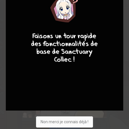
6
10
7
8
Non merci je connais déjà !
Acheter