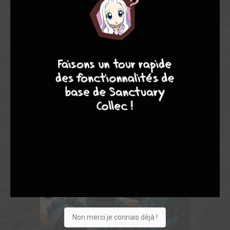
4
7
8
7
Non merci je connais déjà !