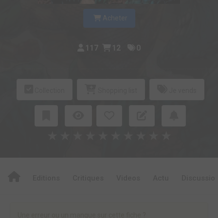
Acheter
117
12
0
Collection
Shopping list
Je vends
★
★
★
★
★
★
★
★
★
★
Editions
Critiques
Videos
Actu
Discussio
Une erreur ou un manque sur cette fiche ?