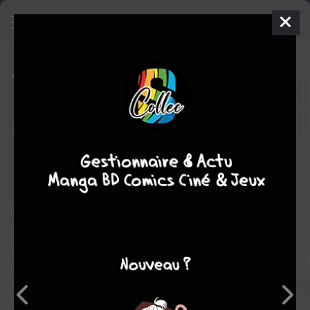
Justice League Vs. Suicide Squad
TPB HARDCOVER (CARTONNÉE)
ven. 2 févr. 2018
Urban Comics
Comics
Tony
DANIEL
Joshua WILLIAMSON
6
COMPLÈTE
tomes
science fiction
action
Comics / Super Heros
La Ligue de Justice défend depuis des années la Terre des
menaces cosmiques les plus redoutables !
La Suicide Squad, elle, remplit les missions les plus
dangereuses pour le compte du gouvernement et, surtout, de
leur chef, Amanda Waller. Bien que Batman voie d'un mauvais
oeil ce groupe, un nouvel adversaire surpuissant va forcer les
deux équipes à s'allier... si elles ne s'entredéchirent pas avant !