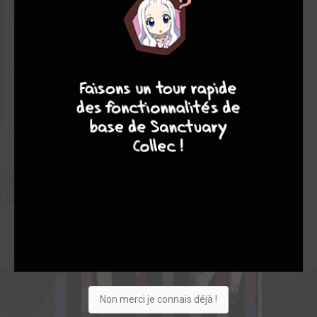
8
8
10
4
Non merci je connais déjà !