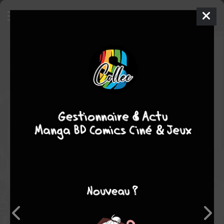
Tsubaki-chô Lonely Planet
9
SIMPLE
ven. 24 nov. 2017
Shueisha
Manga
Shojo
Mika YAMAMORI
Mika YAMAMORI
EN COURS
14
tomes
comédie
romance