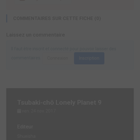
COMMENTAIRES SUR CETTE FICHE (0)
Laissez un commentaire
Il faut être inscrit et connecté pour pouvoir laisser des
commentaires.
Connexion
Inscription
Tsubaki-chô Lonely Planet 9
ven. 24 nov. 2017
Editeur
Shueisha