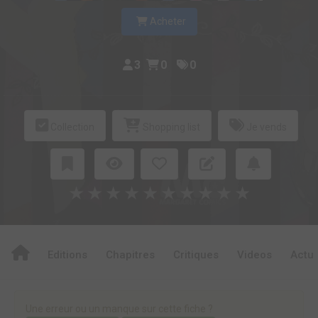
Acheter
3
0
0
Collection
Shopping list
Je vends
★
★
★
★
★
★
★
★
★
★
Editions
Chapitres
Critiques
Videos
Actu
Une erreur ou un manque sur cette fiche ?