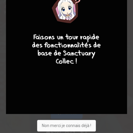
les règles lui échappent encore si elle veut rentrer chez elle ! Petit
à petit, la jeune fille entreprend de se lier d’amitié avec les
habitants de cet étrange royaume…
7
9
8
9
Acheter
Non merci je connais déjà !
2487
74
0