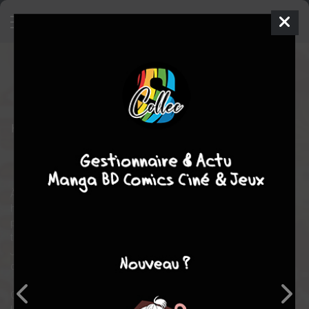
Alice au Royaume de Coeur
2
SIMPLE
jeu. 10 juin 2010
Ki-oon
Manga
Shojo
Soumei
HOSHINO
QUINROSE
6
tomes
COMPLÈTE
fantastique
romance
aventure
À peine débarquée au royaume de Cœur, Alice tombe par
hasard sur la demeure du chapelier… et manque de se faire tuer
par des gardes du corps trop zélés ! La jeune fille s’enfuit à
toutes jambes avant de trouver refuge dans la tour de l’horloge.
Julius, son propriétaire, lui explique qu’elle a été transportée
dans un autre monde… Rêve ou réalité ?
Quoi qu’il en soit, voilà Alice obligée de participer à un “jeu” dont