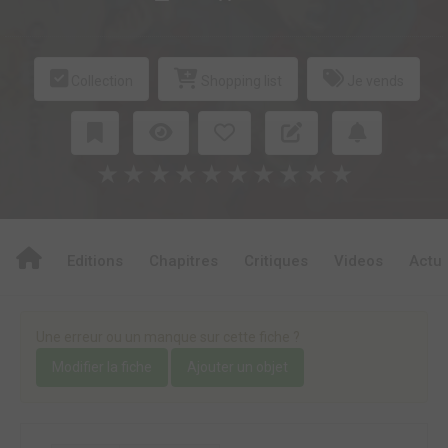
Collection
Shopping list
Je vends
★
★
★
★
★
★
★
★
★
★
Editions
Chapitres
Critiques
Videos
Actu
Une erreur ou un manque sur cette fiche ?
Modifier la fiche
Ajouter un objet