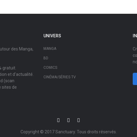
UNIVERS
I
autour des Manga,
MANGA
Cr
co
BD
no
 gratuit.
COMICS
on et d'actualité.
CINÉMA/SÉRIES TV
ad (scan
 sites de
Copyright © 2017
Sanctuary
. Tous droits réservés.