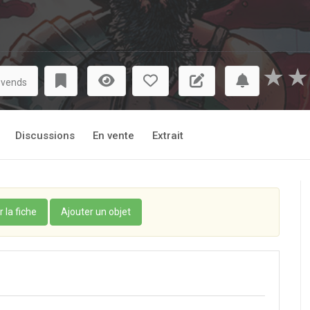
★
★
 vends
Discussions
En vente
Extrait
r la fiche
Ajouter un objet