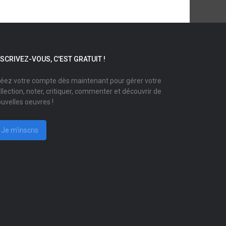
NSCRIVEZ-VOUS, C'EST GRATUIT !
éez votre compte dès maintenant pour gérer votre
llection, noter, critiquer, commenter et découvrir de
uvelles oeuvres !
Je m'inscris