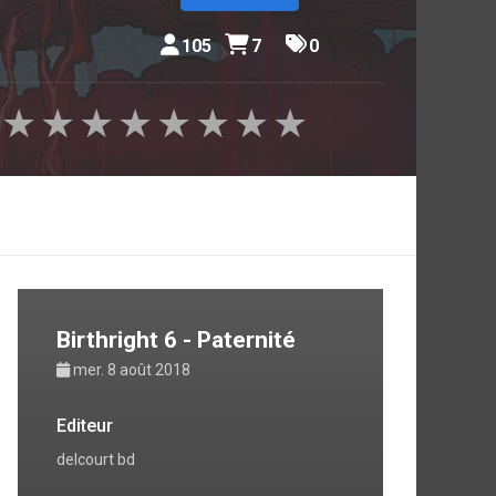
105
7
0
★
★
★
★
★
★
★
★
Birthright 6 - Paternité
mer. 8 août 2018
Editeur
delcourt bd