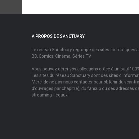
A PROPOS DE SANCTUARY
Le réseau Sanctuary regroupe des sites thématiques 
BD, Comics, Cinéma, Séries TV.
Vous pouvez gérer vos collections grâce à un outil 100%
Les sites du réseau Sanctuary sont des sites d'informati
Merci de ne pas nous contacter pour obtenir du scantr
d'ouvrages par chapitre), du fansub ou des adresses de
streaming illégaux.