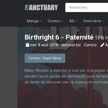
Manga
Comics
BD
Ciné/série
Birthright
6 - Paternité
TPB 
mer. 8 août 2018
delcourt bd
Comics
A
Comics / Super Heros
Mikey Rhodes a cherché à tout prix à regagner la 
semble l’avoir perdue en demeurant sous l’emprise 
de tenter de retrouver une vie à peu près normale