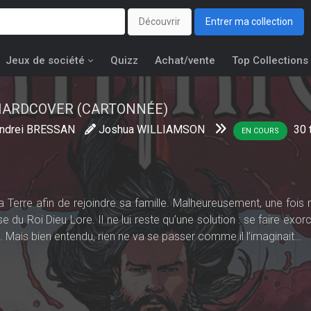
Découvrir
Entrer ma collection
Jeux de société
Quizz
Achat/vente
Top Collections
HARDCOVER (CARTONNÉE)
ndrei BRESSAN
Joshua WILLIAMSON
30
EN COURS
Terre afin de rejoindre sa famille. Malheureusement, une fois re
du Roi Dieu Lore. Il ne lui reste qu’une solution : se faire exorc
. Mais bien entendu, rien ne va se passer comme il l’imaginait…