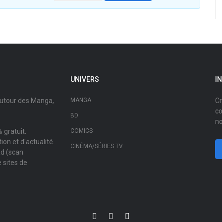
UNIVERS
I
autour des Manga,
MANGA
Cr
co
BD
no
 gratuit.
COMICS
on et d'actualité.
CINÉMA/SÉRIES TV
ad (scan
 sites de