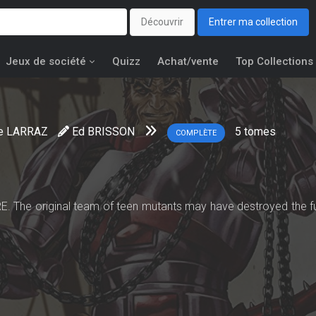
Découvrir
Entrer ma collection
Jeux de société
Quizz
Achat/vente
Top Collections
e LARRAZ
Ed BRISSON
5
tomes
COMPLÈTE
he original team of teen mutants may have destroyed the fu