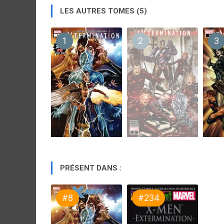
LES AUTRES TOMES (5)
1
2
3
PRÉSENT DANS :
#8
#234