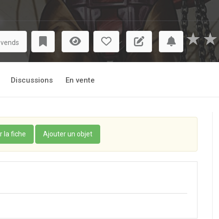
★
★
 vends
Discussions
En vente
r la fiche
Ajouter un objet