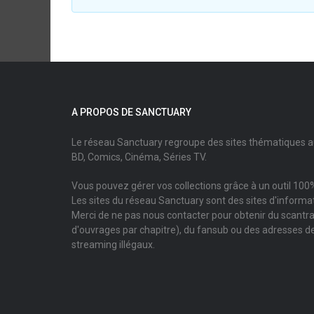
A PROPOS DE SANCTUARY
Le réseau Sanctuary regroupe des sites thématiques 
BD, Comics, Cinéma, Séries TV.
Vous pouvez gérer vos collections grâce à un outil 100%
Les sites du réseau Sanctuary sont des sites d'informati
Merci de ne pas nous contacter pour obtenir du scantr
d'ouvrages par chapitre), du fansub ou des adresses de
streaming illégaux.