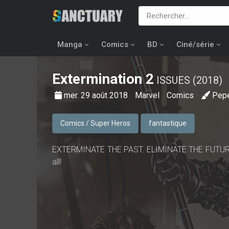
Manga
Comics
BD
Ciné/série
Extermination
2
ISSUES (2018)
mer. 29 août 2018
Marvel
Comics
Pep
Comics / Super Heros
fantastique
EXTERMINATE THE PAST. ELIMINATE THE FUTURE. T
all!