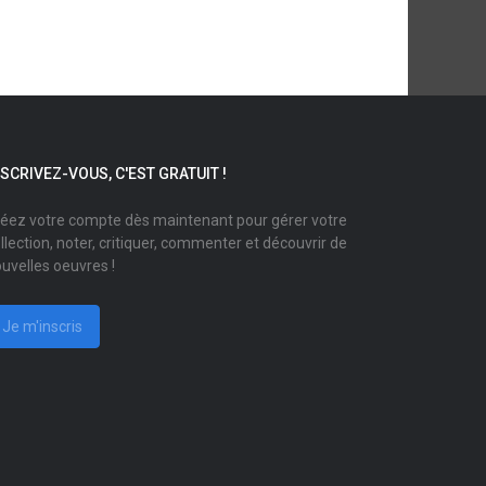
NSCRIVEZ-VOUS, C'EST GRATUIT !
éez votre compte dès maintenant pour gérer votre
llection, noter, critiquer, commenter et découvrir de
uvelles oeuvres !
Je m'inscris