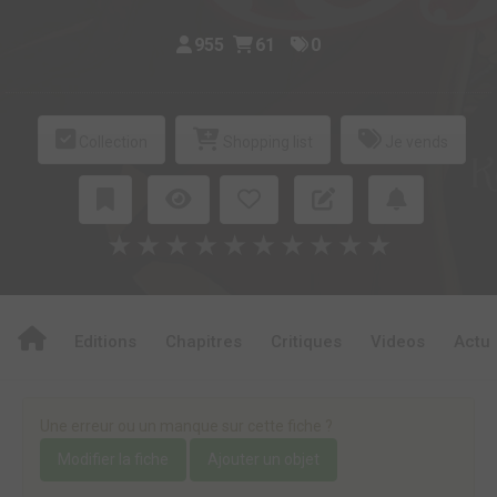
955
61
0
Collection
Shopping list
Je vends
★
★
★
★
★
★
★
★
★
★
Editions
Chapitres
Critiques
Videos
Actu
Une erreur ou un manque sur cette fiche ?
Modifier la fiche
Ajouter un objet