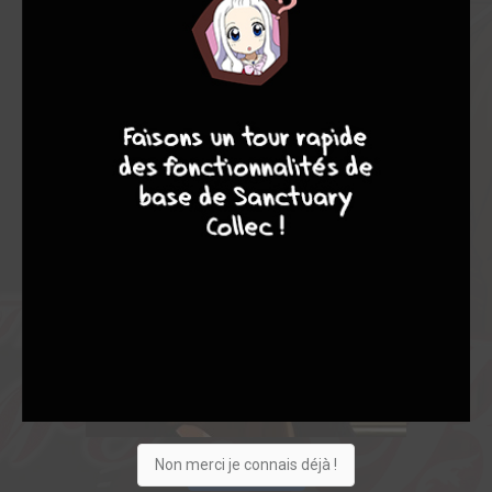
4
7
8
7
Non merci je connais déjà !
Acheter