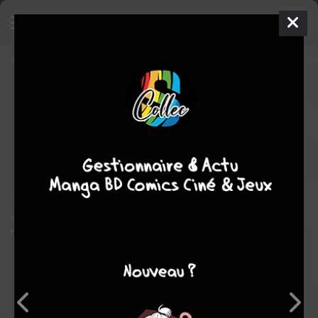
The Ancient Magus Bride
10
SIMPLE
jeu. 28 mars 2019
Komikku Editions
Manga
Shonen
Kore YAMAZAKI
Kore YAMAZAKI
19
tomes
EN COURS
fantastique
Merveilleux
romance
uvrez le manga qui a ensorcelé le Japon et prend brillamment la
relève de "Black Butler" et "Pandora Hearts".