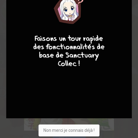
7
8
7
9
Non merci je connais déjà !