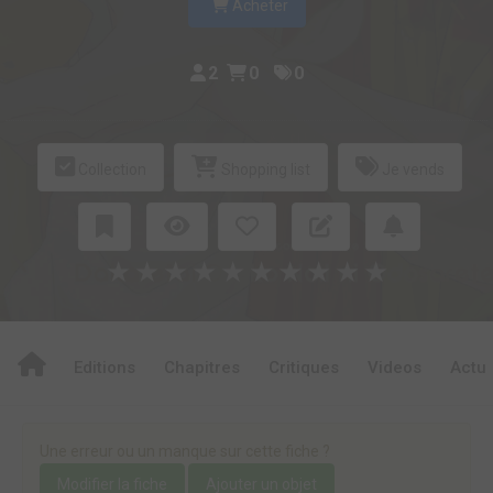
Acheter
2
0
0
Collection
Shopping list
Je vends
★
★
★
★
★
★
★
★
★
★
Editions
Chapitres
Critiques
Videos
Actu
Une erreur ou un manque sur cette fiche ?
Modifier la fiche
Ajouter un objet