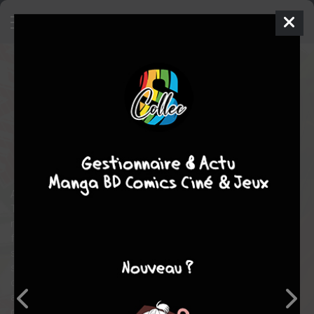
My Number One
6
SIMPLE
mer. 13 mars 2019
Libre Shuppan
Manga
Yaoi
Hashigo SAKURABI
Hashigo SAKURABI
8
tomes
EN COURS
romance
Tranche de vie
Après 5 ans de règne en tant que célébrité la plus désirée,
Takato se fait voler le titre par Azumaya, un jeune acteur dans le
métier depuis trois ans seulement. Son charme ténébreux s’est
fait surclassé par le sourire sincère d’Azumaya, et malgré tous
ses efforts, Takato n’arrive pas à reprendre son titre. Sa
situation empire le jour où Azumaya le surprend ivre et décide
de se servir de cette histoire pour le menacer. Si Takato veut
acheter son silence, il va devoir accepter sa condition : se
donner à lui…