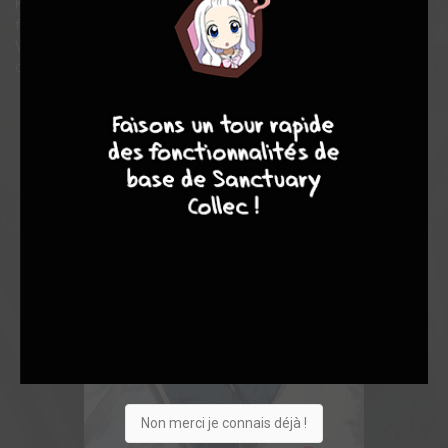
Koyuki Sasamori, une des filles les plus populaires du collège,
fait irruption dans sa classe pour lui demander une faveur.
Violemment tiré de sa tour d'ivoire, Tôru se retrouve alors à la
croisée de tous les regards...
9
8
9
8
Non merci je connais déjà !