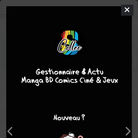
Iris Zero
8
SIMPLE
mer. 2 oct. 2019
doki-doki
Manga
Seinen
Takana HOTARU
Shiki PIRO
8
EN COURS
tomes
Suspense
romance
fantastique
drame
comédie
Pour échapper aux brimades de ses camarades de classe,
Tôru a une philosophie : s'exposer un minimum aux regards
des autres. Car dans un monde où chaque enfant possède
désormais "l’Iris", la faculté de "voir" des choses, il est
l'exception qui confirme la règle. Se faire oublier est pour lui une
question de survie. Mais tout bascule pour Tôru le jour où