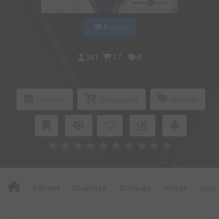
Acheter
361
17
0
Collection
Shopping list
Je vends
★
★
★
★
★
★
★
★
★
★
Editions
Chapitres
Critiques
Videos
Actu