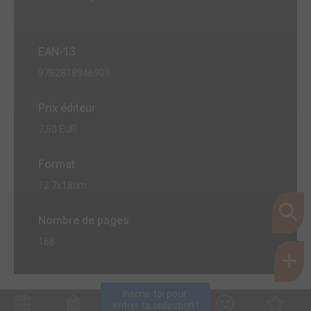
EAN-13
9782818946909
Prix éditeur
7,50 EUR
Format
12.7x18cm
Nombre de pages
168
Inscris-toi pour 
entrer ta collection !