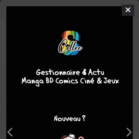
Sexy Cosplay Doll
2
SIMPLE
sam. 24 nov. 2018
Square enix
Manga
Seinen
Shinichi FUKUDA
Shinichi FUKUDA
15
tomes
COMPLÈTE
romance
comédie
Ecchi
Wakana Gojo est un lycéen solitaire. Son rêve est de devenir
artisan et de fabriquer les poupées traditionnelles pour le Hina
Matsuri. Mais comme cette passion n’est pas très virile, il la
cache et ne se fait pas remarquer. Jusqu’au jour ou Marine
Kitagawa, la fille la plus populaire du lycée, le voit se servir d’une
machine à coudre ! Contre toute attente elle lui demande de
devenir son couturier pour réaliser… des tenues de cosplay !