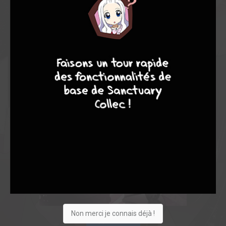
9
7
6
6
Non merci je connais déjà !
Acheter