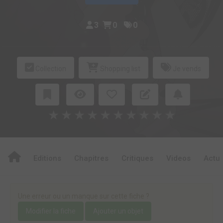
3
0
0
Collection
Shopping list
Je vends
★
★
★
★
★
★
★
★
★
★
Editions
Chapitres
Critiques
Videos
Actu
Une erreur ou un manque sur cette fiche ?
Modifier la fiche
Ajouter un objet