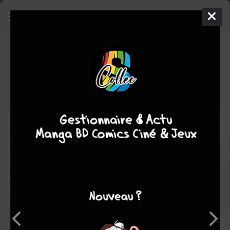
Star Wars - Galaxy's Edge
5 -
Galaxy's Edge 5
ISSUES
mer. 28 août 2019
Marvel
Comics
Will
SLINEY
5
tomes
COMPLÈTE
A DOUBLE-EDGED SWORD!
• KENDOH'S crew of mercenaries spring their heist to steal one
of the rarest relics in the universe - the hilt of the fabled SWORD
OF KHASHYUN from DOK-ONDAR'S DEN OF ANTIQUITIES.
• But with the FIRST ORDER tightening its grip on BLACK SPIRE
OUTPOST and the notorious RED FURY STORMTROOPERS on
their trail, can these master thieves survive long enough to
collect their prize?
• And does Dok-Ondar have one last gambit to play?