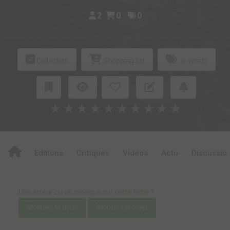
2
0
0
Collection
Shopping list
Je vends
★
★
★
★
★
★
★
★
★
★
Editions
Critiques
Videos
Actu
Discussio
Une erreur ou un manque sur cette fiche ?
Modifier la fiche
Ajouter un objet