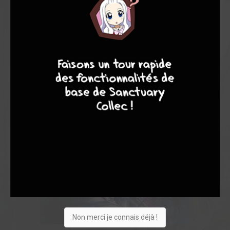
9
8
9
8
Non merci je connais déjà !