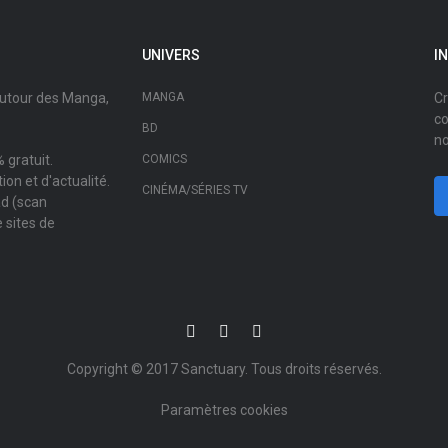
UNIVERS
I
autour des Manga,
MANGA
Cr
co
BD
no
 gratuit.
COMICS
on et d'actualité.
CINÉMA/SÉRIES TV
ad (scan
 sites de
Copyright © 2017
Sanctuary
. Tous droits réservés.
Paramètres cookies