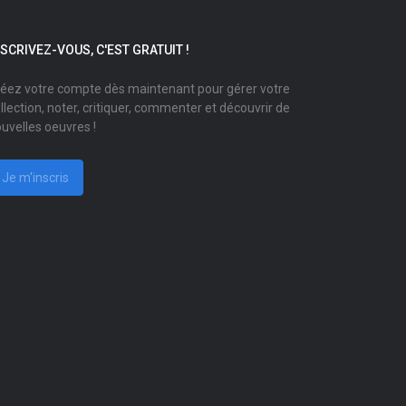
NSCRIVEZ-VOUS, C'EST GRATUIT !
éez votre compte dès maintenant pour gérer votre
llection, noter, critiquer, commenter et découvrir de
uvelles oeuvres !
Je m'inscris