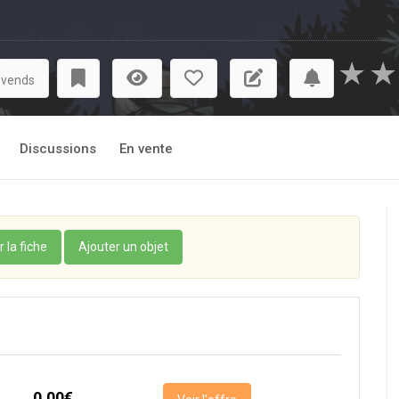
★
★
 vends
Discussions
En vente
r la fiche
Ajouter un objet
0,00€