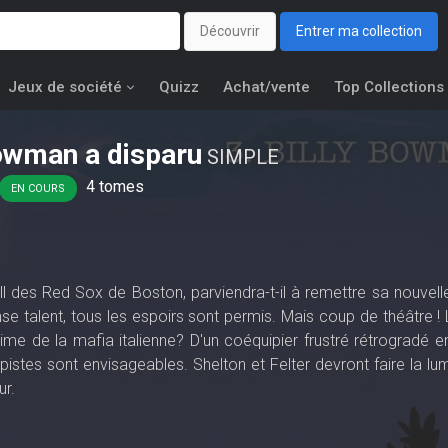
Découvrir
Entrer ma collection
Jeux de société
Quizz
Achat/vente
Top Collections
Bowman a disparu
SIMPLE
4
tomes
EN COURS
l des Red Sox de Boston, parviendra-t-il à remettre sa nouvell
se talent, tous les espoirs sont permis. Mais coup de théâtre ! 
time de la mafia italienne? D'un coéquipier frustré rétrogradé e
istes sont envisageables. Shelton et Felter devront faire la lum
ur.