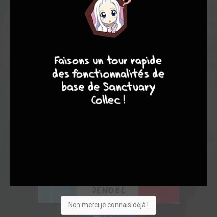
9
8
9
8
Non merci je connais déjà !