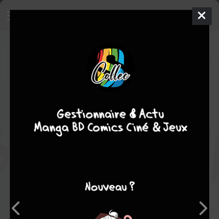
Bonne année
- Bonne Année
SIMPLE
jeu. 1 oct. 1987
denoël
BD
Georges
WOLINSKI
Georges WOLINSKI
COMPLÈTE
1
tome
Humour