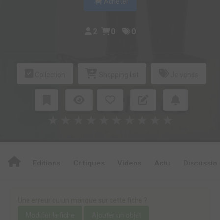
Acheter
2
0
0
Collection
Shopping list
Je vends
★
★
★
★
★
★
★
★
★
★
Editions
Critiques
Videos
Actu
Discussio
Une erreur ou un manque sur cette fiche ?
Modifier la fiche
Ajouter un objet