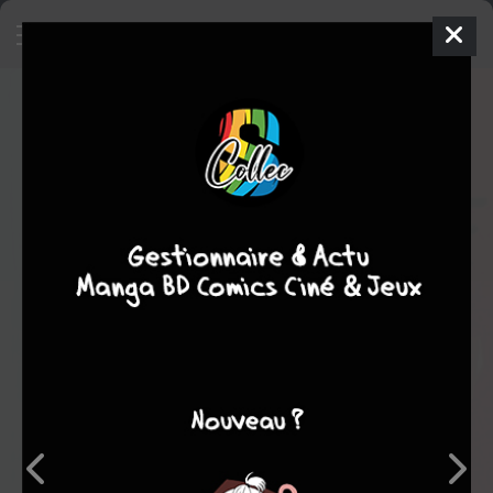
Bonne année
BD
1987
Georges WOLINSKI
Georges
WOLINSKI
1
tome
COMPLÈTE
Humour
Note globale
Les experts
Membres
7,00
-
7,00
0
1
1