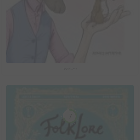
ScéléRats
7