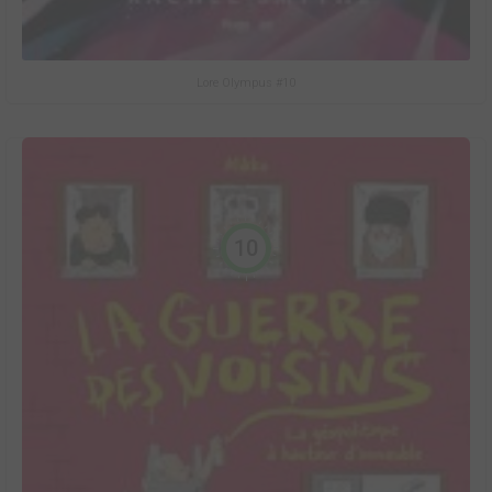
Lore Olympus #10
10