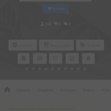
Acheter
106
6
0
Collection
Shopping list
Je vends
★
★
★
★
★
★
★
★
★
★
Editions
Chapitres
Critiques
Videos
Actu
Une erreur ou un manque sur cette fiche ?