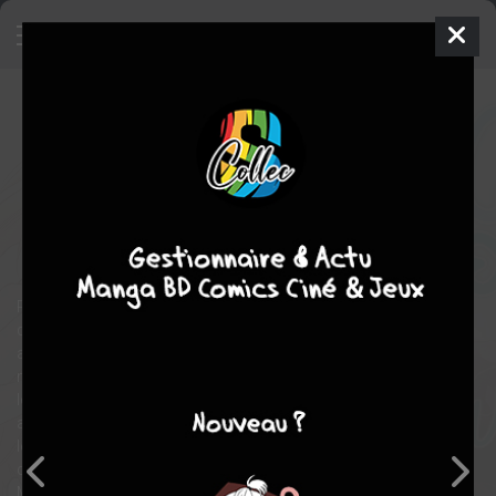
Come to me wedding
7
SIMPLE
mer. 10 mars 2021
soleil manga
Manga
Shojo
Nachi YûKI
Nachi YûKI
13
COMPLÈTE
tomes
comédie
romance
Plusieurs années d'heureuse cohabitation ont passé. Mirei a
désormais 18 ans, étudie le design à l'université et file le parfait
amour avec Fumiya. Ce dernier s'attèle aux préparatifs de leur
mariage et l'émotion les gagne chaque jour un peu plus. Mais
leur relation n'a pas encore connu l'aboutissement charnel tant
attendu et la patience peut parfois conduire à la frustration. Et
lorsque Fumiya découvre que leur voisin n'est autre qu'un
charmant jeune homme qui fréquente la même université que
Mirei, tout peut très vite se compliquer...