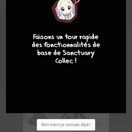
9
8
9
8
Non merci je connais déjà !