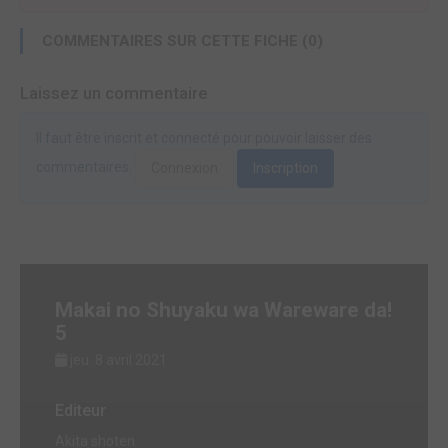
COMMENTAIRES SUR CETTE FICHE (0)
Laissez un commentaire
Il faut être inscrit et connecté pour pouvoir laisser des
commentaires.
Connexion
Inscription
Makai no Shuyaku wa Wareware da!
5
jeu. 8 avril 2021
Editeur
Akita shoten