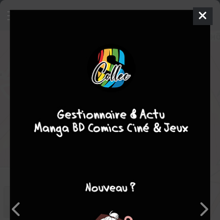
Makai no Shuyaku wa Wareware
da!
5
SIMPLE
jeu. 8 avril 2021
Akita shoten
Manga
Shonen
Atsushi TSUDANUMA
Osamu NISHI
14
tomes
EN COURS
comédie
fantastique