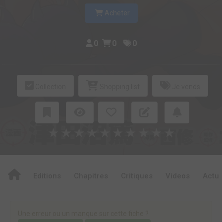
Acheter
0
0
0
Collection
Shopping list
Je vends
★
★
★
★
★
★
★
★
★
★
Editions
Chapitres
Critiques
Videos
Actu
Une erreur ou un manque sur cette fiche ?