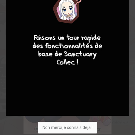
8
10
4
7
Non merci je connais déjà !