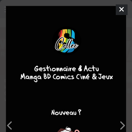
Marvel Dark - Collection "Le Côté
obscur"
1 - Black Widow : Ce
qu'ils disent d'elle
TPB SOFTCOVER
(SOUPLE)
mar. 4 mai 2021
Panini Comics
Comics
Phil
NOTO
Greg RUCKA
Retrouvez l'univers de vos personnages préférés sous leur jour
le plus sombre : Black Widow, Daredevil, Deadpool, Dr. Strange,
Ghost Rider, Jessica Jones, Punisher, Thanos, Venom et
Wolverine.