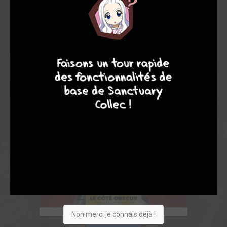
9
8
9
8
Non merci je connais déjà !