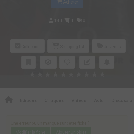
Acheter
130
0
0
Collection
Shopping list
Je vends
★
★
★
★
★
★
★
★
★
★
Editions
Critiques
Videos
Actu
Discussio
Une erreur ou un manque sur cette fiche ?
Modifier la fiche
Ajouter un objet