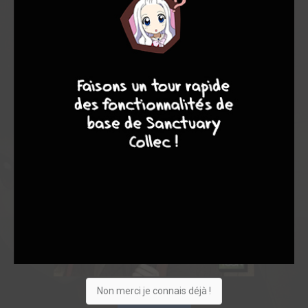
9
8
9
8
Non merci je connais déjà !
Acheter