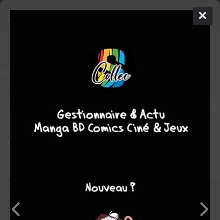
Bâtard
3
SIMPLE
jeu. 26 août 2021
Ki-oon
Webtoon
Inconnue
Youngchan HWAN
Carnby KIM
thriller
Ce webtoon suit le quotidien sordide de Jin, un garçon qui vit
seul avec son père. En parallèle, de nombreuses disparitions de
femmes se déroulent autour du lycée du garçon. La réalité est
terrible : c'est son propre père qui kidnappe et tue ces femmes
disparues. Jin est, sous la contrainte, complice de ces horribles
crimes. Un jour, son père choisit la nouvelle élève de la classe
de Jin comme sa prochaine proie. Mais pour le garçon, c'est le
déclic : il va se rebeller contre son père tueur en série !