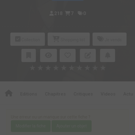
218
7
0
Collection
Shopping list
Je vends
★
★
★
★
★
★
★
★
★
★
Editions
Chapitres
Critiques
Videos
Actu
Une erreur ou un manque sur cette fiche ?
Modifier la fiche
Ajouter un objet