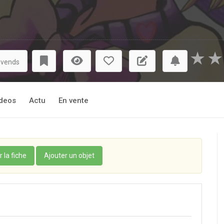
★
★
 vends
deos
Actu
En vente
r la fiche
Ajouter un objet