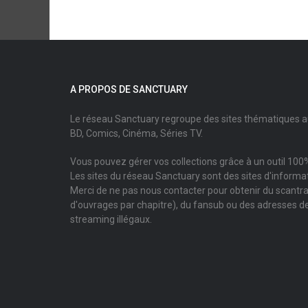
A PROPOS DE SANCTUARY
Le réseau Sanctuary regroupe des sites thématiques 
BD, Comics, Cinéma, Séries TV.
Vous pouvez gérer vos collections grâce à un outil 100%
Les sites du réseau Sanctuary sont des sites d'informati
Merci de ne pas nous contacter pour obtenir du scantr
d'ouvrages par chapitre), du fansub ou des adresses de
streaming illégaux.