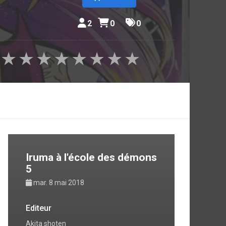
2
0
0
★
★
★
★
★
★
★
★
Iruma à l'école des démons
5
mar. 8 mai 2018
Editeur
Akita shoten