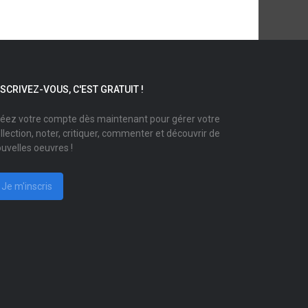
NSCRIVEZ-VOUS, C'EST GRATUIT !
éez votre compte dès maintenant pour gérer votre
llection, noter, critiquer, commenter et découvrir de
uvelles oeuvres !
Je m'inscris