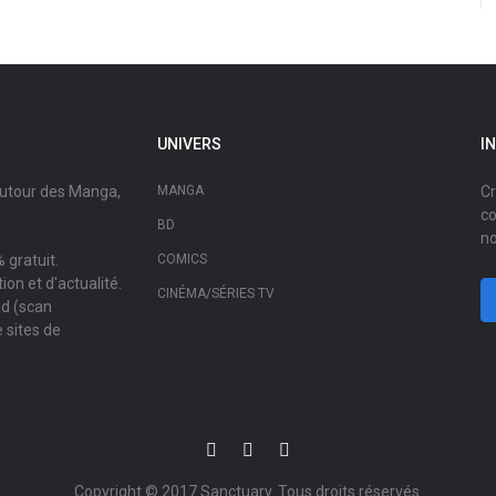
UNIVERS
I
autour des Manga,
MANGA
Cr
co
BD
no
 gratuit.
COMICS
on et d'actualité.
CINÉMA/SÉRIES TV
ad (scan
 sites de
Copyright © 2017
Sanctuary
. Tous droits réservés.