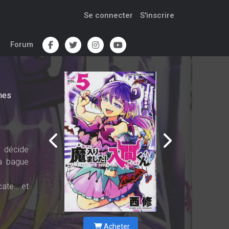
Se connecter
S'inscrire
Forum
mes
l décide
sa bague
cate… et
Acheter