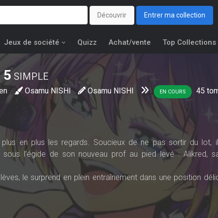
Découvrir
Entrer ma collection
Jeux de société
Quizz
Achat/vente
Top Collections
5
SIMPLE
en
Osamu NISHI
Osamu NISHI
45
to
EN COURS
plus en plus les regards. Soucieux de ne pas sortir du lot, i
sous l’égide de son nouveau prof au pied levé : Alikred, 
élèves, le surprend en plein entraînement dans une position déli