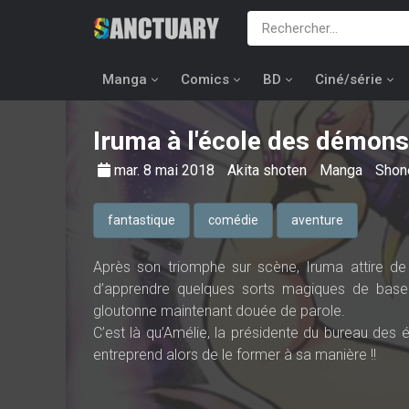
Manga
Comics
BD
Ciné/série
Iruma à l'école des démons
mar. 8 mai 2018
Akita shoten
Manga
Shon
fantastique
comédie
aventure
Après son triomphe sur scène, Iruma attire de 
d’apprendre quelques sorts magiques de base 
gloutonne maintenant douée de parole.
C’est là qu’Amélie, la présidente du bureau des 
entreprend alors de le former à sa manière !!