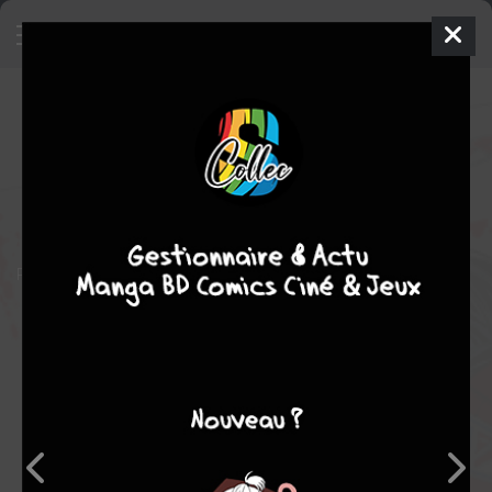
Gonta !
COFFRET - RÉÉDITION
jeu. 15 oct. 2009
taifu comics
Manga
Shonen
Katsutoshi MORITA
Tarô MORITA
Sport
comédie
action
Pas de description