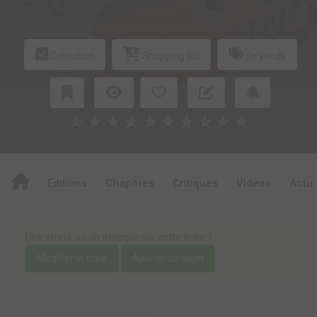
Collection
Shopping list
Je vends
★
★
★
★
★
★
★
★
★
★
Editions
Chapitres
Critiques
Videos
Actu
Une erreur ou un manque sur cette fiche ?
Modifier la fiche
Ajouter un objet