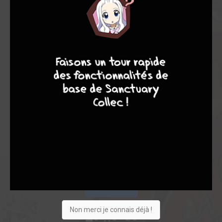
4
7
8
7
Acheter
Non merci je connais déjà !
0
0
0