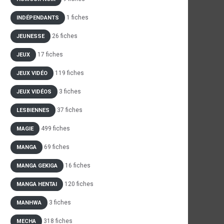
1 fiches
INDÉPENDANTS
26 fiches
JEUNESSE
17 fiches
JEUX
119 fiches
JEUX VIDÉO
3 fiches
JEUX VIDÉOS
37 fiches
LESBIENNES
499 fiches
MAGIE
69 fiches
MANGA
16 fiches
MANGA GEKIGA
120 fiches
MANGA HENTAI
3 fiches
MANHWA
318 fiches
MECHA