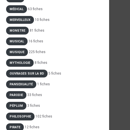
63 fiches
MÉDICAL
10 fiches
MERVEILLEUX
81 fiches
MONSTRE
16 fiches
MUSICAL
225 fiches
MUSIQUE
8 fiches
MYTHOLOGIE
5 fiches
OUVRAGES SUR LA BD
1 fiches
PANSEXUALITÉ
33 fiches
PARODIE
3 fiches
PÉPLUM
102 fiches
PHILOSOPHIE
12 fiches
PIRATE