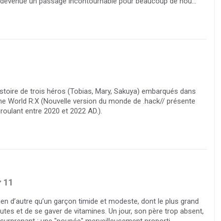
t devenue un passage incontournable pour beaucoup de nou...
stoire de trois héros (Tobias, Mary, Sakuya) embarqués dans
The World R:X (Nouvelle version du monde de .hack// présente
éroulant entre 2020 et 2022 AD.).
11
ien d’autre qu’un garçon timide et modeste, dont le plus grand
rutes et de se gaver de vitamines. Un jour, son père trop absent,
surprenant : une "poupée" merveilleusement proporti...