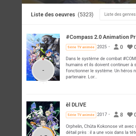
Liste des oeuvres
(5323)
Liste des genres
#Compass 2.0 Animation Pr
0
2025
Série TV animée
Dans le système de combat #COMPA
humains et ils doivent continuer à 
-
fonctionner le système. Un héros n
partenaire. Lor...
ēl DLIVE
8
2017
Série TV animée
Orphelin, Chûta Kokonose vit avec sa
détail près : il a une voix dans la tê