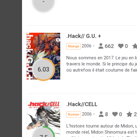
-
.Hack// G.U. +
662
0
2006
Manga
Nous sommes en 2017. Le jeu en lig
travers le monde. Si le principe du
6.03
où autrefois il était coutume de fai
.Hack//CELL
8
0
2
2006
Roman
L'histoire tourne autour de Midori,
monde réel, Midori Shinomura est t