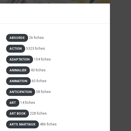
26 fiches
ABSURDE
5323 fiches
ACTION
104 fiches
ADAPTATION
43 fiches
ANIMALIER
60 fiches
ANIMATION
58 fiches
ANTICIPATION
14 fiches
ART
228 fiches
ART BOOK
486 fiches
ARTS MARTIAUX