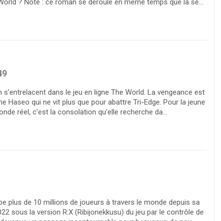
 World ? Note : ce roman se déroule en même temps que la sé...
49
n s’entrelacent dans le jeu en ligne The World. La vengeance est
e Haseo qui ne vit plus que pour abattre Tri-Edge. Pour la jeune
onde réel, c’est la consolation qu’elle recherche da...
pe plus de 10 millions de joueurs à travers le monde depuis sa
022 sous la version R:X (Ribijonekkusu) du jeu par le contrôle de