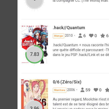
-
la compagnie CC. [The World] étai
.hack//Quantum
6
0
6
2010
Manga
.hack//Quantum + nous raconte l’hi
une quête difficile et parcourant -
7.83
dans le jeu PSP .hack//Link et se d
0/6 (Zéro/Six)
59
0
2006
Manhwa
Au premier regard, Moolchie n’est r
talent est de se tenir éloigné des b
3.96
lui envoie un cadeau pour le moins 