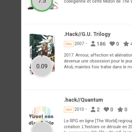
7.5
collégienne et cette Midori de The
.Hack//G.U. Trilogy
186
0
2007
Film
2017. Amour, affection et aliénatio
devenue une obsession pour le jeun
0.09
Atoli, maintes fois trahie dans le m
.hack//Quantum
2
0
0
2010
OAV
Le RPG en ligne [The World] regrou
création. L'histoire ce déroule en 2