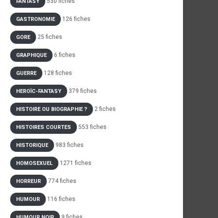
530 fiches
FANTASY
126 fiches
GASTRONOMIE
25 fiches
GORE
6 fiches
GRAPHIQUE
128 fiches
GUERRE
379 fiches
HEROÏC-FANTASY
2 fiches
HISTOIRE OU BIOGRAPHIE ?
553 fiches
HISTOIRES COURTES
983 fiches
HISTORIQUE
1271 fiches
HOMOSEXUEL
774 fiches
HORREUR
116 fiches
HUMOUR
9 fiches
HUMOUR NOIR