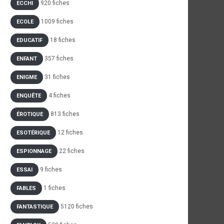
920 fiches
ECCHI
1009 fiches
ECOLE
18 fiches
EDUCATIF
357 fiches
ENFANT
31 fiches
ENIGME
4 fiches
ENQUÊTE
813 fiches
ÉROTIQUE
12 fiches
ESOTÉRIQUE
22 fiches
ESPIONNAGE
9 fiches
ESSAI
1 fiches
FABLES
5120 fiches
FANTASTIQUE