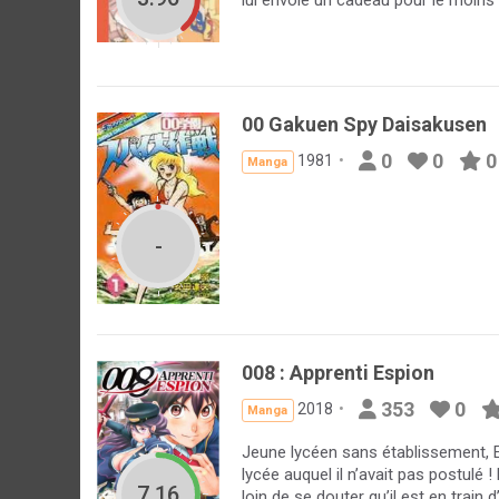
00 Gakuen Spy Daisakusen
0
0
0
1981
Manga
-
008 : Apprenti Espion
353
0
2018
Manga
Jeune lycéen sans établissement, Eig
lycée auquel il n’avait pas postulé !
7.16
loin de se douter qu’il est en train d