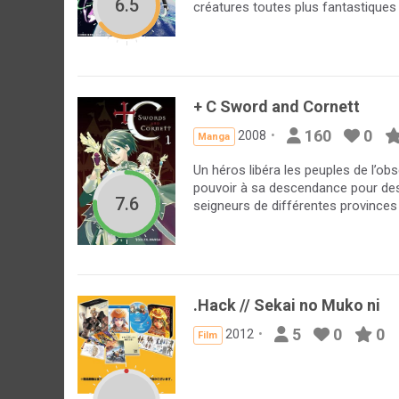
6.5
créatures toutes plus fantastiques l
+ C Sword and Cornett
160
0
2008
Manga
Un héros libéra les peuples de l’obs
pouvoir à sa descendance pour de
7.6
seigneurs de différentes provinces p
.Hack // Sekai no Muko ni
5
0
0
2012
Film