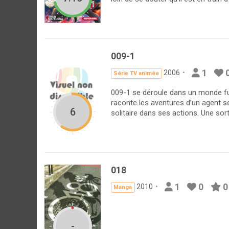
009-1
1
2006
Série TV animée
009-1 se déroule dans un monde futu
raconte les aventures d’un agent s
6
solitaire dans ses actions. Une sor
018
1
0
0
2010
Manga
-